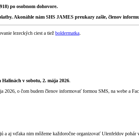
 918) po osobnom dohovore.
platby. Akonáhle nám SHS JAMES preukazy zašle, členov informu
vanie lezeckých ciest a tiež
boldermatka
.
a Halinách
v sobotu, 2. mája 2026
.
 mája 2026, o čom budem členov informovať formou SMS, na webe a Fa
jú a aj vďaka nim môžeme každoročne organizovať Ulenfeldov pohár v 