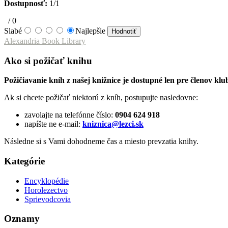
Dostupnosť:
1/1
/
0
Slabé
Najlepšie
Alexandria Book Library
Ako si požičať knihu
Požičiavanie kníh z našej knižnice je dostupné len pre členo
Ak si chcete požičať niektorú z kníh, postupujte nasledovne:
zavolajte na telefónne číslo:
0904 624 918
napíšte ne e-mail:
kniznica@lezci.sk
Následne si s Vami dohodneme čas a miesto prevzatia knihy.
Kategórie
Encyklopédie
Horolezectvo
Sprievodcovia
Oznamy