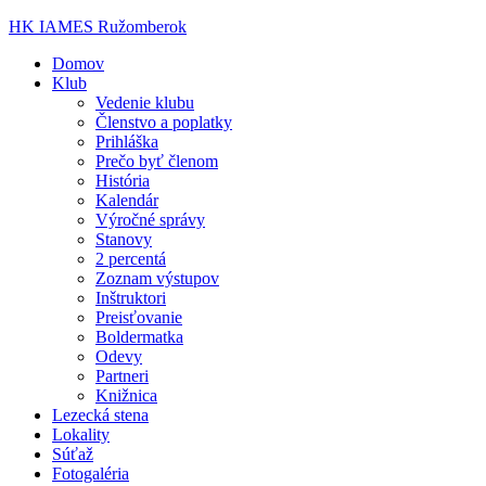
HK IAMES Ružomberok
Domov
Klub
Vedenie klubu
Členstvo a poplatky
Prihláška
Prečo byť členom
História
Kalendár
Výročné správy
Stanovy
2 percentá
Zoznam výstupov
Inštruktori
Preisťovanie
Boldermatka
Odevy
Partneri
Knižnica
Lezecká stena
Lokality
Súťaž
Fotogaléria