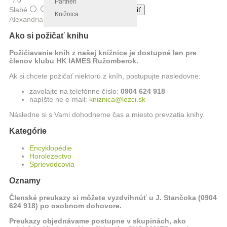
/
0
Partneri
Slabé
Najlepšie
Knižnica
Alexandria Book Library
Ako si požičať knihu
Požičiavanie kníh z našej knižnice je dostupné len pre
členov klubu HK IAMES Ružomberok.
Ak si chcete požičať niektorú z kníh, postupujte nasledovne:
zavolajte na telefónne číslo:
0904 624 918
napíšte ne e-mail:
kniznica@lezci.sk
Následne si s Vami dohodneme čas a miesto prevzatia knihy.
Kategórie
Encyklopédie
Horolezectvo
Sprievodcovia
Oznamy
Členské preukazy si môžete vyzdvihnúť u J. Stančoka (0904
624 918) po osobnom dohovore.
Preukazy objednávame postupne v skupinách, ako