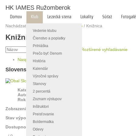
HK IAMES Ružomberok
Domov
Klub
Lezecká stena
Lokality
Súťaž
Fotogalé
Nachádzate sa tu:
Hlavná stránka
/
Klub
/
Knižnica
Vedenie klubu
Knižnica
Členstvo a poplatky
Prihláška
Rozšírené vyhľadávanie
Prečo byť členom
Naspäť
»
História
Kalendár
Slovenský raj
Výročné správy
Stanovy
Kategória:
Encyklopédie
2 percentá
Autor:
Deneš Ladislav
Zoznam výstupov
Rok:
1973
Inštruktori
Zobrazenia:
2469
Preisťovanie
Stav výpožičky:
Dostupné
Boldermatka
Dostupnosť:
1/1
Odevy