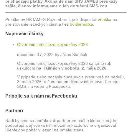
prichádzajú platby. Akonáhle nám SHS JAMES preukazy
zašle, členov informujeme o ich doručení SMS-kou.
Pre členov HK IAMES Ružomberok je k dispozícii
vŕtačka
na
preisťovanie lezeckých ciest a tiež
boldermatka
.
Najnovšie články
Otvorenie letnej lezeckej sezóny 2026
december 17, 2022 by Július Stančok
Otvorenie letnej lezeckej sezóny 2026 sa tento rok
uskutoční
na Halinách
v sobotu, 2. mája 2026
.
V prípade zlého počasia bude akcia presunutá na nedeľu,
3. mája 2026, o čom budem členov informovať formou
SMS, na webe a Facebooku.
Pripojte sa k nám na Facebooku
Partneri
Radi by sme sa poďakovali partnerom nášho klubu, ktorý ho
podporujú a aj vďaka nim môžeme každoročne organizovať
Ulenfeldov pohár v lezení na umelej stene.