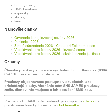
hrudný úväz,
HMS karabíny,
expresky,
slučky,
lano.
Najnovšie články
Otvorenie letnej lezeckej sezóny 2026
Paklenica 2026
Zimné sústredenie 2026 - Chata pri Zelenom plese
Vzdelávanie pre členov 2026 - lezecká stena
Vzdelávanie pre členov 2026 - skalné lezenie (1. časť)
Oznamy
Členské preukazy si môžete vyzdvihnúť u J. Stančoka (0904
624 918) po osobnom dohovore.
Preukazy objednávame postupne v skupinách, ako
prichádzajú platby. Akonáhle nám SHS JAMES preukazy
zašle, členov informujeme o ich doručení SMS-kou.
Pre členov HK IAMES Ružomberok je k dispozícii
vŕtačka
na
preisťovanie lezeckých ciest a tiež
boldermatka
.