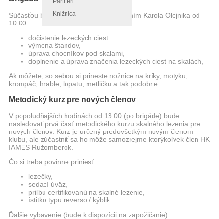
Partneri
Knižnica
Súčasťou bude jarná brigáda pod vedením Karola Olejnika od
10:00:
dočistenie lezeckých ciest,
výmena štandov,
úprava chodníkov pod skalami,
doplnenie a úprava značenia lezeckých ciest na skalách,
Ak môžete, so sebou si prineste nožnice na kríky, motyku,
krompáč, hrable, lopatu, metličku a tak podobne.
Metodický kurz pre nových členov
V popoludňajších hodinách od 13:00 (po brigáde) bude
nasledovať prvá časť metodického kurzu skalného lezenia pre
nových členov. Kurz je určený predovšetkým novým členom
klubu, ale zúčastniť sa ho môže samozrejme ktorýkoľvek člen HK
IAMES Ružomberok.
Čo si treba povinne priniesť:
lezečky,
sedací úväz,
priľbu certifikovanú na skalné lezenie,
ístitko typu reverso / kýblik.
Ďalšie vybavenie (bude k dispozícii na zapožičanie):