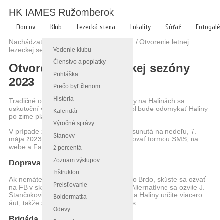
HK IAMES Ružomberok
Domov
Klub
Lezecká stena
Lokality
Súťaž
Fotogalé
Nachádzate sa tu:
Hlavná stránka
/
Blog
/
Otvorenie letnej
lezeckej sezóny 2023
Vedenie klubu
Členstvo a poplatky
Otvorenie letnej lezeckej sezóny
Prihláška
2023
Prečo byť členom
História
Tradičné otvorenie letnej lezeckej sezóny na Halinách sa
uskutoční
v sobotu, 6. mája 2023
. Karol bude odomykať Haliny
Kalendár
po zime plánovane o 10:00.
Výročné správy
V prípade zlého počasia bude akcia presunutá na nedeľu, 7.
Stanovy
mája 2023, o čom budem členov informovať formou SMS, na
webe a Facebooku.
2 percentá
Zoznam výstupov
Doprava
Inštruktori
Ak nemáte povolenku na vjazd na Malino Brdo, skúste sa ozvať
Preisťovanie
na FB v skupine Lezenie Ružomberok. Alternatívne sa ozvite J.
Stančokovi. V ranných hodinách pôjde na Haliny určite viacero
Boldermatka
áut, takže sa isto nájde miesto aj pre vás.
Odevy
Brigáda