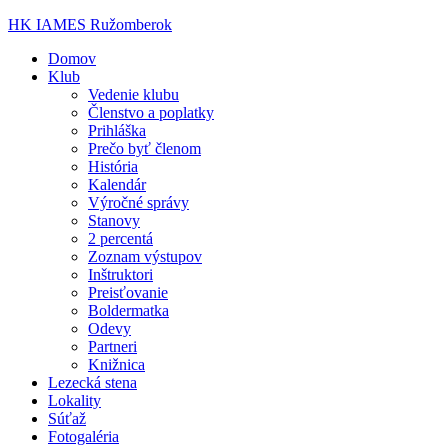
HK IAMES Ružomberok
Domov
Klub
Vedenie klubu
Členstvo a poplatky
Prihláška
Prečo byť členom
História
Kalendár
Výročné správy
Stanovy
2 percentá
Zoznam výstupov
Inštruktori
Preisťovanie
Boldermatka
Odevy
Partneri
Knižnica
Lezecká stena
Lokality
Súťaž
Fotogaléria