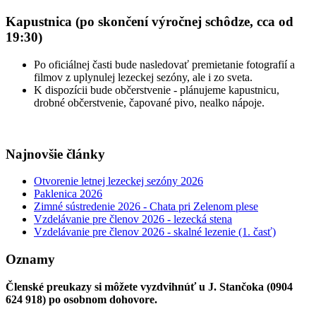
Kapustnica (po skončení výročnej schôdze, cca od
19:30)
Po oficiálnej časti bude nasledovať premietanie fotografií a
filmov z uplynulej lezeckej sezóny, ale i zo sveta.
K dispozícii bude občerstvenie - plánujeme kapustnicu,
drobné občerstvenie, čapované pivo, nealko nápoje.
Najnovšie články
Otvorenie letnej lezeckej sezóny 2026
Paklenica 2026
Zimné sústredenie 2026 - Chata pri Zelenom plese
Vzdelávanie pre členov 2026 - lezecká stena
Vzdelávanie pre členov 2026 - skalné lezenie (1. časť)
Oznamy
Členské preukazy si môžete vyzdvihnúť u J. Stančoka (0904
624 918) po osobnom dohovore.