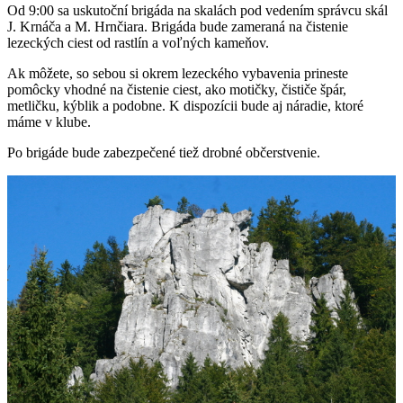
Od 9:00 sa uskutoční brigáda na skalách pod vedením správcu skál
J. Krnáča a M. Hrnčiara. Brigáda bude zameraná na čistenie
lezeckých ciest od rastlín a voľných kameňov.
Ak môžete, so sebou si okrem lezeckého vybavenia prineste
pomôcky vhodné na čistenie ciest, ako motičky, čističe špár,
metličku, kýblik a podobne. K dispozícii bude aj náradie, ktoré
máme v klube.
Po brigáde bude zabezpečené tiež drobné občerstvenie.