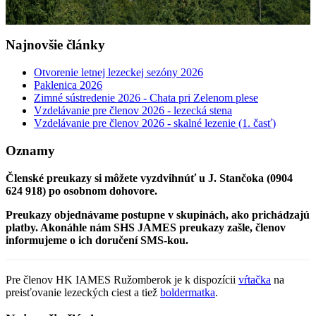
Najnovšie články
Otvorenie letnej lezeckej sezóny 2026
Paklenica 2026
Zimné sústredenie 2026 - Chata pri Zelenom plese
Vzdelávanie pre členov 2026 - lezecká stena
Vzdelávanie pre členov 2026 - skalné lezenie (1. časť)
Oznamy
Členské preukazy si môžete vyzdvihnúť u J. Stančoka (0904
624 918) po osobnom dohovore.
Preukazy objednávame postupne v skupinách, ako prichádzajú
platby. Akonáhle nám SHS JAMES preukazy zašle, členov
informujeme o ich doručení SMS-kou.
Pre členov HK IAMES Ružomberok je k dispozícii
vŕtačka
na
preisťovanie lezeckých ciest a tiež
boldermatka
.