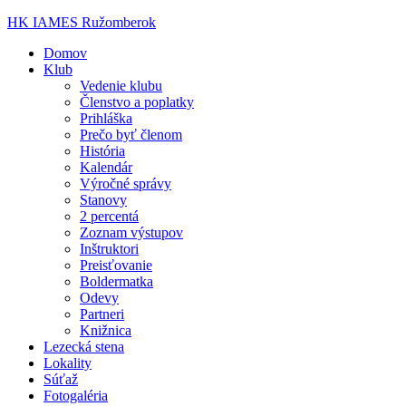
HK IAMES Ružomberok
Domov
Klub
Vedenie klubu
Členstvo a poplatky
Prihláška
Prečo byť členom
História
Kalendár
Výročné správy
Stanovy
2 percentá
Zoznam výstupov
Inštruktori
Preisťovanie
Boldermatka
Odevy
Partneri
Knižnica
Lezecká stena
Lokality
Súťaž
Fotogaléria