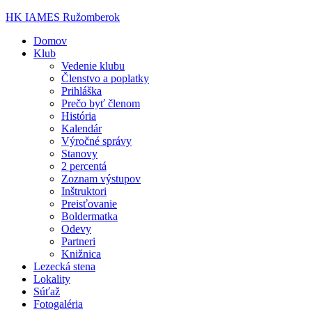
HK IAMES Ružomberok
Domov
Klub
Vedenie klubu
Členstvo a poplatky
Prihláška
Prečo byť členom
História
Kalendár
Výročné správy
Stanovy
2 percentá
Zoznam výstupov
Inštruktori
Preisťovanie
Boldermatka
Odevy
Partneri
Knižnica
Lezecká stena
Lokality
Súťaž
Fotogaléria