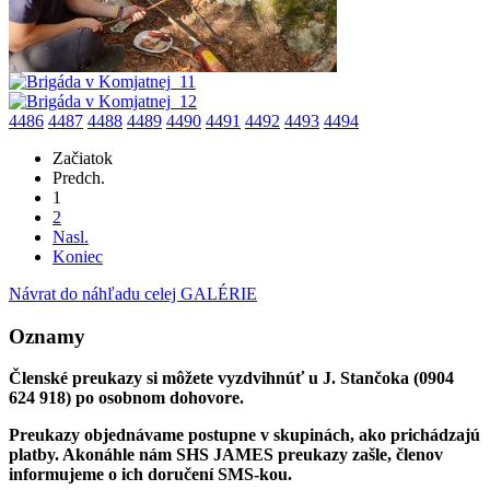
4486
4487
4488
4489
4490
4491
4492
4493
4494
Začiatok
Predch.
1
2
Nasl.
Koniec
Návrat do náhľadu celej GALÉRIE
Oznamy
Členské preukazy si môžete vyzdvihnúť u J. Stančoka (0904
624 918) po osobnom dohovore.
Preukazy objednávame postupne v skupinách, ako prichádzajú
platby. Akonáhle nám SHS JAMES preukazy zašle, členov
informujeme o ich doručení SMS-kou.