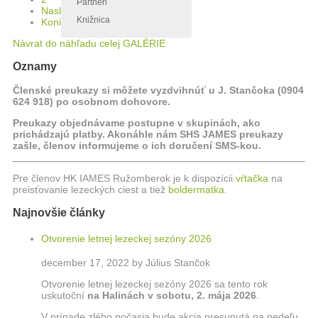
Partneri
Nasl.
Knižnica
Koniec
Návrat do náhľadu celej GALÉRIE
Oznamy
Členské preukazy si môžete vyzdvihnúť u J. Stančoka (0904
624 918) po osobnom dohovore.
Preukazy objednávame postupne v skupinách, ako
prichádzajú platby. Akonáhle nám SHS JAMES preukazy
zašle, členov informujeme o ich doručení SMS-kou.
Pre členov HK IAMES Ružomberok je k dispozícii
vŕtačka
na
preisťovanie lezeckých ciest a tiež
boldermatka
.
Najnovšie články
Otvorenie letnej lezeckej sezóny 2026
december 17, 2022 by Július Stančok
Otvorenie letnej lezeckej sezóny 2026 sa tento rok
uskutoční
na Halinách
v sobotu, 2. mája 2026
.
V prípade zlého počasia bude akcia presunutá na nedeľu,