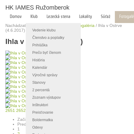
HK IAMES Ružomberok
Domov
Klub
Lezecká stena
Lokality
Súťaž
Fotogalé
Nachádzate sa tu:
Hlavná stránka
/
Fotogaléria
/
Ihla v Ostrve
(4.6.2017)
Vedenie klubu
Členstvo a poplatky
Ihla v Ostrve (4.6.2017)
Prihláška
Prečo byť členom
História
Kalendár
Výročné správy
Stanovy
2 percentá
Zoznam výstupov
Inštruktori
2651
2652
2653
Preisťovanie
Začiatok
Boldermatka
Predch.
Odevy
1
2