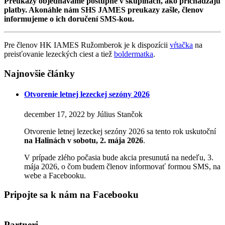
Preukazy objednávame postupne v skupinách, ako prichádzajú
platby. Akonáhle nám SHS JAMES preukazy zašle, členov
informujeme o ich doručení SMS-kou.
Pre členov HK IAMES Ružomberok je k dispozícii
vŕtačka
na
preisťovanie lezeckých ciest a tiež
boldermatka
.
Najnovšie články
Otvorenie letnej lezeckej sezóny 2026
december 17, 2022 by Július Stančok
Otvorenie letnej lezeckej sezóny 2026 sa tento rok uskutoční
na Halinách
v sobotu, 2. mája 2026
.
V prípade zlého počasia bude akcia presunutá na nedeľu, 3.
mája 2026, o čom budem členov informovať formou SMS, na
webe a Facebooku.
Pripojte sa k nám na Facebooku
Partneri