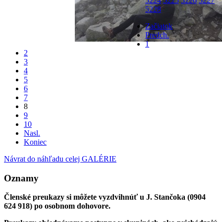
5224
5225
5226
5227
5228
Začiatok
Predch.
1
2
3
4
5
6
7
8
9
10
Nasl.
Koniec
Návrat do náhľadu celej GALÉRIE
Oznamy
Členské preukazy si môžete vyzdvihnúť u J. Stančoka (0904
624 918) po osobnom dohovore.