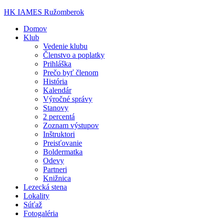
HK IAMES Ružomberok
Domov
Klub
Vedenie klubu
Členstvo a poplatky
Prihláška
Prečo byť členom
História
Kalendár
Výročné správy
Stanovy
2 percentá
Zoznam výstupov
Inštruktori
Preisťovanie
Boldermatka
Odevy
Partneri
Knižnica
Lezecká stena
Lokality
Súťaž
Fotogaléria