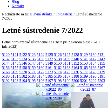
Blog
Kontakt
Nachádzate sa tu:
Hlavná stránka
/
Fotogaléria
/
Letné sústredenie
7/2022
Letné sústredenie 7/2022
Letné horolezecké sústredenie na Chate pri Zelenom plese (8-10.
júla 2022)
5120
5121
5122
5123
5124
5125
5126
5127
5128
5129
5130
5131
5132
5133
5134
5135
5136
5137
5138
5139
5140
5141
5142
5143
5144
5145
5146
5147
5148
5149
5150
5151
5152
5153
5154
5155
5156
5157
5158
5159
5160
5161
5162
5163
5164
5165
5166
5167
5168
5169
5170
5171
5172
5173
5174
5175
5176
5177
5178
5179
5180
5181
5182
5183
5184
5185
5186
5187
5188
5189
5190
5191
5192
5193
5194
5195
5196
5197
5198
5199
5200
5201
5202
5203