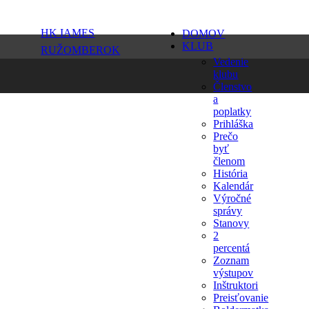
HK IAMES
DOMOV
KLUB
RUŽOMBEROK
Vedenie
klubu
Členstvo
a
poplatky
Prihláška
Prečo
byť
členom
História
Kalendár
Výročné
správy
Stanovy
2
percentá
Zoznam
výstupov
Inštruktori
Preisťovanie