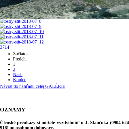
3714
Začiatok
Predch.
1
2
Nasl.
Koniec
Návrat do náhľadu celej GALÉRIE
OZNAMY
Členské preukazy si môžete vyzdvihnúť u J. Stančoka (0904 624
918) po osobnom dohovore.