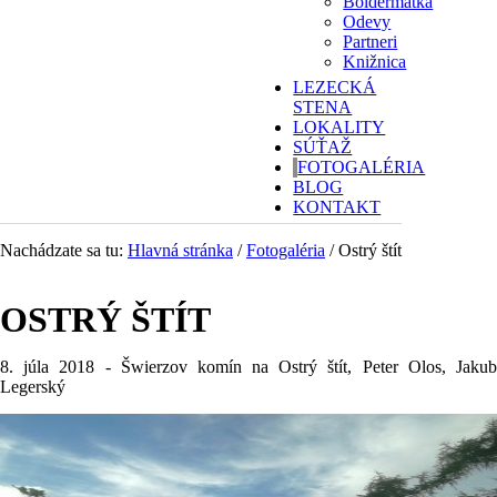
Boldermatka
Odevy
Partneri
Knižnica
LEZECKÁ
STENA
LOKALITY
SÚŤAŽ
FOTOGALÉRIA
BLOG
KONTAKT
Nachádzate sa tu:
Hlavná stránka
/
Fotogaléria
/
Ostrý štít
OSTRÝ ŠTÍT
8. júla 2018 - Šwierzov komín na Ostrý štít, Peter Olos, Jakub
Legerský