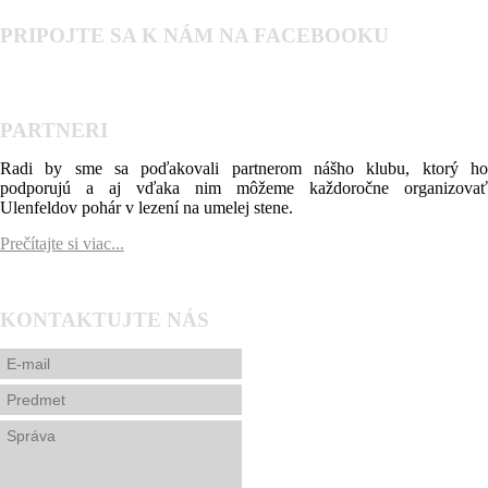
PRIPOJTE SA K NÁM NA FACEBOOKU
PARTNERI
Radi by sme sa poďakovali partnerom nášho klubu, ktorý ho
podporujú a aj vďaka nim môžeme každoročne organizovať
Ulenfeldov pohár v lezení na umelej stene.
Prečítajte si viac...
KONTAKTUJTE NÁS