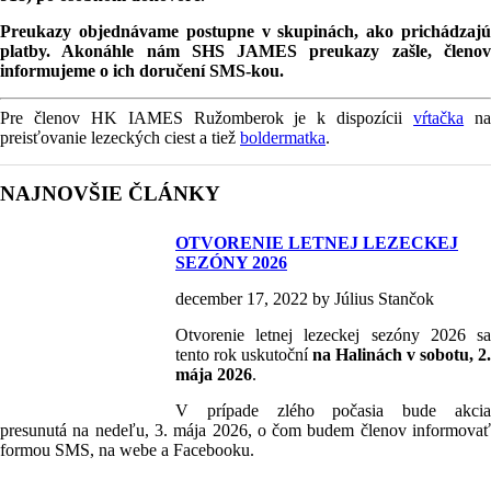
Preukazy objednávame postupne v skupinách, ako prichádzajú
platby. Akonáhle nám SHS JAMES preukazy zašle, členov
informujeme o ich doručení SMS-kou.
Pre členov HK IAMES Ružomberok je k dispozícii
vŕtačka
n
preisťovanie lezeckých ciest a tiež
boldermatka
.
NAJNOVŠIE ČLÁNKY
OTVORENIE LETNEJ LEZECKEJ
SEZÓNY 2026
december 17, 2022 by Július Stančok
Otvorenie letnej lezeckej sezóny 2026 sa
tento rok uskutoční
na Halinách
v sobotu, 2.
mája 2026
.
V prípade zlého počasia bude akcia
presunutá na nedeľu, 3. mája 2026, o čom budem členov informovať
formou SMS, na webe a Facebooku.