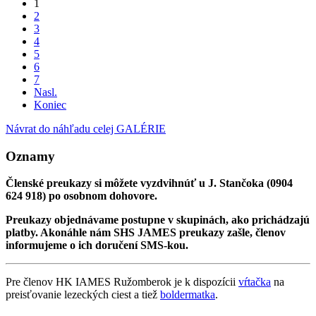
1
2
3
4
5
6
7
Nasl.
Koniec
Návrat do náhľadu celej GALÉRIE
Oznamy
Členské preukazy si môžete vyzdvihnúť u J. Stančoka (0904
624 918) po osobnom dohovore.
Preukazy objednávame postupne v skupinách, ako prichádzajú
platby. Akonáhle nám SHS JAMES preukazy zašle, členov
informujeme o ich doručení SMS-kou.
Pre členov HK IAMES Ružomberok je k dispozícii
vŕtačka
na
preisťovanie lezeckých ciest a tiež
boldermatka
.