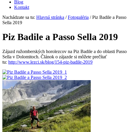
Blog
Kontakt
Nachádzate sa tu:
Hlavná stránka
/
Fotogaléria
/
Piz Badile a Passo
Sella 2019
Piz Badile a Passo Sella 2019
Zájazd ružomberských horolezcov na Piz Badile a do oblasti Passo
Sella v Dolomitoch. Článok o zájazde si môžete prečítať
tu:
http://www.lezci.sk/blog/154-piz-badile-2019