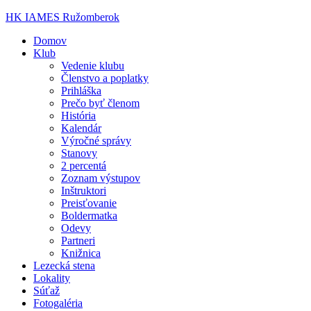
HK IAMES Ružomberok
Domov
Klub
Vedenie klubu
Členstvo a poplatky
Prihláška
Prečo byť členom
História
Kalendár
Výročné správy
Stanovy
2 percentá
Zoznam výstupov
Inštruktori
Preisťovanie
Boldermatka
Odevy
Partneri
Knižnica
Lezecká stena
Lokality
Súťaž
Fotogaléria