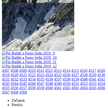
4507
4508
4509
4510
4511
4512
4513
4514
4515
4516
4517
4518
4519
4520
4521
4522
4523
4524
4525
4526
4527
4528
4529
4530
4531
4532
4533
4534
4535
4536
4537
4538
4539
4540
4541
4542
4543
4544
4545
4546
4547
4548
4549
4550
4551
4552
4553
4554
4555
4556
4557
4558
4559
4560
4561
4562
4563
4564
4565
4566
4567
4568
4569
Začiatok
Predch.