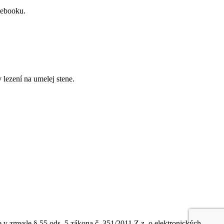
cebooku.
lezení na umelej stene.
 zmysle § 55 ods. 5 zákona č. 351/2011 Z.z. o elektronických