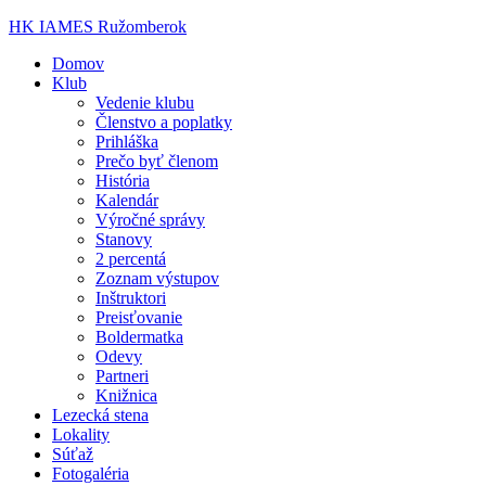
HK IAMES Ružomberok
Domov
Klub
Vedenie klubu
Členstvo a poplatky
Prihláška
Prečo byť členom
História
Kalendár
Výročné správy
Stanovy
2 percentá
Zoznam výstupov
Inštruktori
Preisťovanie
Boldermatka
Odevy
Partneri
Knižnica
Lezecká stena
Lokality
Súťaž
Fotogaléria