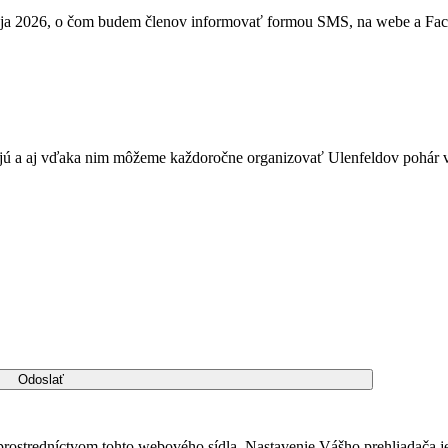
 mája 2026, o čom budem členov informovať formou SMS, na webe a Fa
jú a aj vďaka nim môžeme každoročne organizovať Ulenfeldov pohár v 
tredníctvom tohto webového sídla. Nastavenie Vášho prehliadača je v