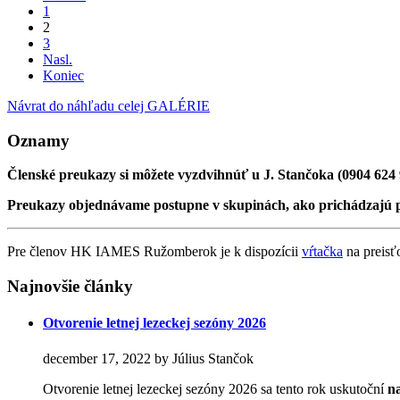
1
2
3
Nasl.
Koniec
Návrat do náhľadu celej GALÉRIE
Oznamy
Členské preukazy si môžete vyzdvihnúť u J. Stančoka (0904 624
Preukazy objednávame postupne v skupinách, ako prichádzajú 
Pre členov HK IAMES Ružomberok je k dispozícii
vŕtačka
na preisťo
Najnovšie články
Otvorenie letnej lezeckej sezóny 2026
december 17, 2022 by Július Stančok
Otvorenie letnej lezeckej sezóny 2026 sa tento rok uskutoční
n