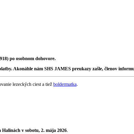
 918) po osobnom dohovore.
platby. Akonáhle nám SHS JAMES preukazy zašle, členov informu
vanie lezeckých ciest a tiež
boldermatka
.
a Halinách
v sobotu, 2. mája 2026
.