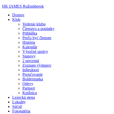
HK IAMES Ružomberok
Domov
Klub
Vedenie klubu
Členstvo a poplatky
Prihláška
Prečo byť členom
História
Kalendár
Výročné správy
Stanovy
2 percentá
Zoznam výstupov
Inštruktori
Preisťovanie
Boldermatka
Odevy
Partneri
Knižnica
Lezecká stena
Lokality
Súťaž
Fotogaléria