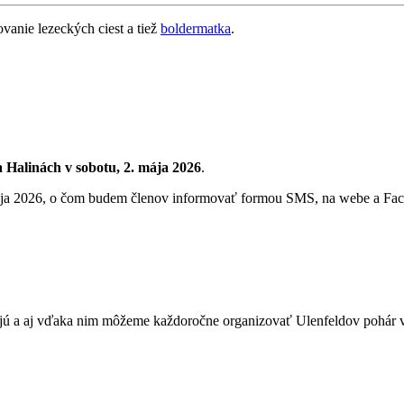
vanie lezeckých ciest a tiež
boldermatka
.
a Halinách
v sobotu, 2. mája 2026
.
 mája 2026, o čom budem členov informovať formou SMS, na webe a Fa
jú a aj vďaka nim môžeme každoročne organizovať Ulenfeldov pohár v 