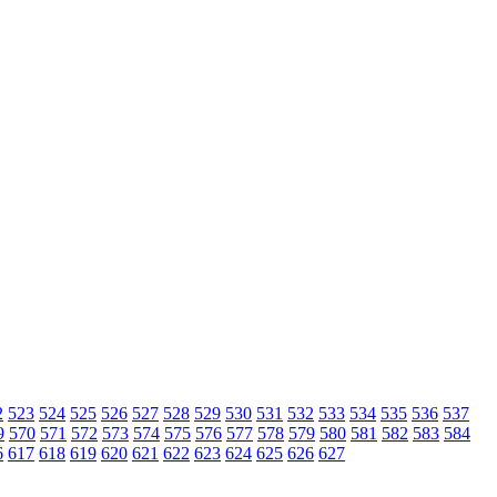
2
523
524
525
526
527
528
529
530
531
532
533
534
535
536
537
9
570
571
572
573
574
575
576
577
578
579
580
581
582
583
584
6
617
618
619
620
621
622
623
624
625
626
627