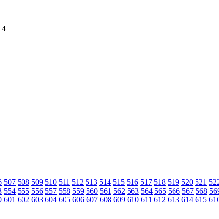
14
6
507
508
509
510
511
512
513
514
515
516
517
518
519
520
521
52
3
554
555
556
557
558
559
560
561
562
563
564
565
566
567
568
56
0
601
602
603
604
605
606
607
608
609
610
611
612
613
614
615
61