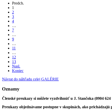
Predch.
1
2
3
4
…
7
…
9
…
11
…
12
13
Nasl.
Koniec
Návrat do náhľadu celej GALÉRIE
Oznamy
Členské preukazy si môžete vyzdvihnúť u J. Stančoka (0904 624
Preukazy objednávame postupne v skupinách, ako prichádzajú 