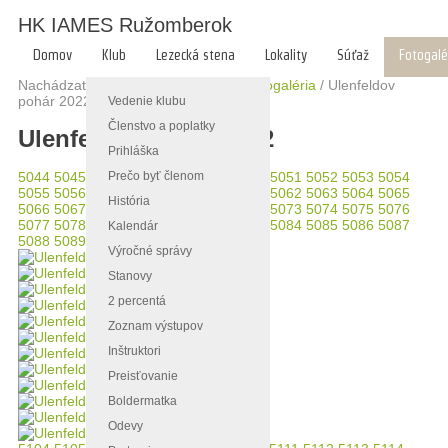
HK IAMES Ružomberok
Domov
Klub
Lezecká stena
Lokality
Súťaž
Fotogalé
Nachádzate sa tu:
Hlavná stránka
/
Fotogaléria
/
Ulenfeldov
pohár 2022
Vedenie klubu
Členstvo a poplatky
Ulenfeldov pohár 2022
Prihláška
Prečo byť členom
5044
5045
5046
5047
5048
5049
5050
5051
5052
5053
5054
5055
5056
5057
5058
5059
5060
5061
5062
5063
5064
5065
História
5066
5067
5068
5069
5070
5071
5072
5073
5074
5075
5076
5077
5078
5079
5080
5081
5082
5083
5084
5085
5086
5087
Kalendár
5088
5089
5090
5091
Výročné správy
Stanovy
2 percentá
Zoznam výstupov
Inštruktori
Preisťovanie
Boldermatka
Odevy