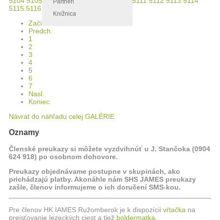
5104
5105
5106
5107
5108
5109
5110
5111
5112
5113
5114
Partneri
5115
5116
5117
5118
5119
Knižnica
Začiatok
Predch.
1
2
3
4
5
6
7
Nasl.
Koniec
Návrat do náhľadu celej GALÉRIE
Oznamy
Členské preukazy si môžete vyzdvihnúť u J. Stančoka (0904
624 918) po osobnom dohovore.
Preukazy objednávame postupne v skupinách, ako
prichádzajú platby. Akonáhle nám SHS JAMES preukazy
zašle, členov informujeme o ich doručení SMS-kou.
Pre členov HK IAMES Ružomberok je k dispozícii
vŕtačka
na
preisťovanie lezeckých ciest a tiež
boldermatka
.