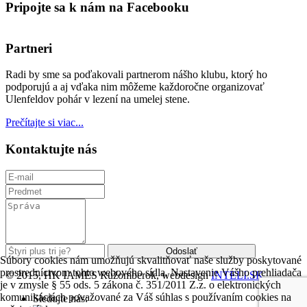
Pripojte sa k nám na Facebooku
Partneri
Radi by sme sa poďakovali partnerom nášho klubu, ktorý ho
podporujú a aj vďaka nim môžeme každoročne organizovať
Ulenfeldov pohár v lezení na umelej stene.
Prečítajte si viac...
Kontaktujte nás
Súbory cookies nám umožňujú skvalitňovať naše služby poskytované
prostredníctvom tohto webového sídla. Nastavenie Vášho prehliadača
© 2015, HK IAMES Ružomberok, webdesign
INTELI.SK
je v zmysle § 55 ods. 5 zákona č. 351/2011 Z.z. o elektronických
komunikáciách považované za Váš súhlas s používaním cookies na
Sledujte nás: