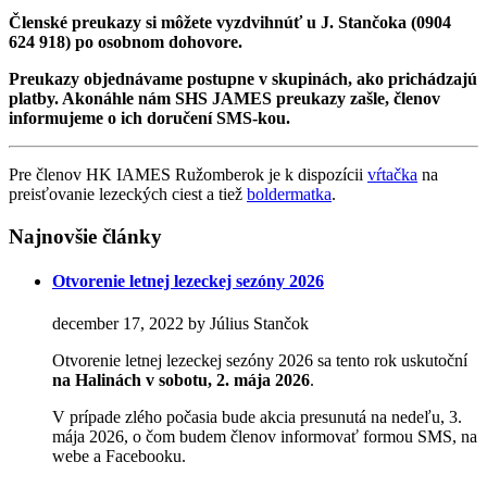
Členské preukazy si môžete vyzdvihnúť u J. Stančoka (0904
624 918) po osobnom dohovore.
Preukazy objednávame postupne v skupinách, ako prichádzajú
platby. Akonáhle nám SHS JAMES preukazy zašle, členov
informujeme o ich doručení SMS-kou.
Pre členov HK IAMES Ružomberok je k dispozícii
vŕtačka
na
preisťovanie lezeckých ciest a tiež
boldermatka
.
Najnovšie články
Otvorenie letnej lezeckej sezóny 2026
december 17, 2022 by Július Stančok
Otvorenie letnej lezeckej sezóny 2026 sa tento rok uskutoční
na Halinách
v sobotu, 2. mája 2026
.
V prípade zlého počasia bude akcia presunutá na nedeľu, 3.
mája 2026, o čom budem členov informovať formou SMS, na
webe a Facebooku.