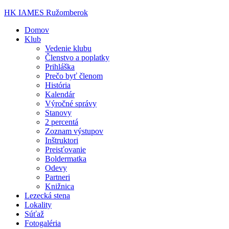
HK IAMES Ružomberok
Domov
Klub
Vedenie klubu
Členstvo a poplatky
Prihláška
Prečo byť členom
História
Kalendár
Výročné správy
Stanovy
2 percentá
Zoznam výstupov
Inštruktori
Preisťovanie
Boldermatka
Odevy
Partneri
Knižnica
Lezecká stena
Lokality
Súťaž
Fotogaléria