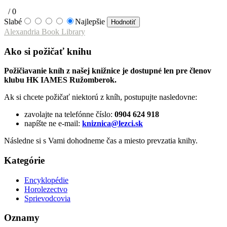
/
0
Slabé
Najlepšie
Alexandria Book Library
Ako si požičať knihu
Požičiavanie kníh z našej knižnice je dostupné len pre členov
klubu HK IAMES Ružomberok.
Ak si chcete požičať niektorú z kníh, postupujte nasledovne:
zavolajte na telefónne číslo:
0904 624 918
napíšte ne e-mail:
kniznica@lezci.sk
Následne si s Vami dohodneme čas a miesto prevzatia knihy.
Kategórie
Encyklopédie
Horolezectvo
Sprievodcovia
Oznamy