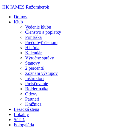
HK IAMES Ružomberok
Domov
Klub
Vedenie klubu
Členstvo a poplatky
Prihláška
Prečo byť členom
História
Kalendár
Výročné správy
Stanovy
2 percentá
Zoznam výstupov
Inštruktori
Preisťovanie
Boldermatka
Odevy
Partneri
Knižnica
Lezecká stena
Lokality
Súťaž
Fotogaléria