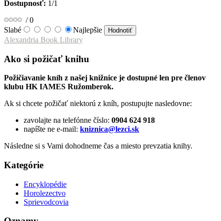
Dostupnosť:
1/1
/
0
Slabé
Najlepšie
Alexandria Book Library
Ako si požičať knihu
Požičiavanie kníh z našej knižnice je dostupné len pre členov
klubu HK IAMES Ružomberok.
Ak si chcete požičať niektorú z kníh, postupujte nasledovne:
zavolajte na telefónne číslo:
0904 624 918
napíšte ne e-mail:
kniznica@lezci.sk
Následne si s Vami dohodneme čas a miesto prevzatia knihy.
Kategórie
Encyklopédie
Horolezectvo
Sprievodcovia
Oznamy