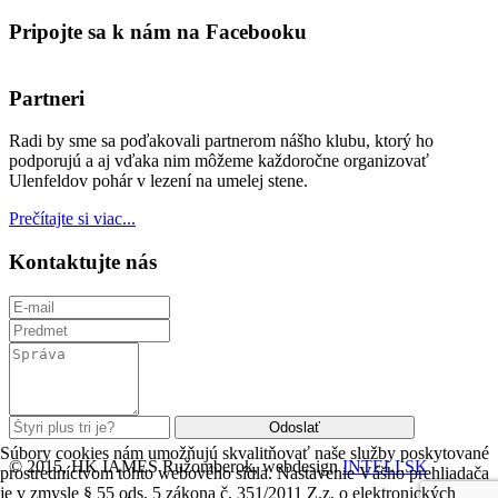
Pripojte sa k nám na Facebooku
Partneri
Radi by sme sa poďakovali partnerom nášho klubu, ktorý ho
podporujú a aj vďaka nim môžeme každoročne organizovať
Ulenfeldov pohár v lezení na umelej stene.
Prečítajte si viac...
Kontaktujte nás
Súbory cookies nám umožňujú skvalitňovať naše služby poskytované
© 2015, HK IAMES Ružomberok, webdesign
INTELI.SK
prostredníctvom tohto webového sídla. Nastavenie Vášho prehliadača
je v zmysle § 55 ods. 5 zákona č. 351/2011 Z.z. o elektronických