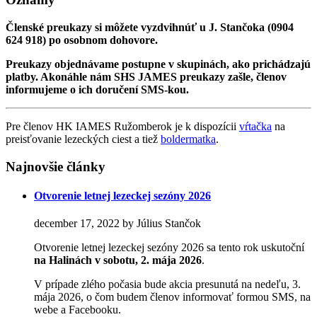
Členské preukazy si môžete vyzdvihnúť u J. Stančoka (0904
624 918) po osobnom dohovore.
Preukazy objednávame postupne v skupinách, ako prichádzajú
platby. Akonáhle nám SHS JAMES preukazy zašle, členov
informujeme o ich doručení SMS-kou.
Pre členov HK IAMES Ružomberok je k dispozícii
vŕtačka
na
preisťovanie lezeckých ciest a tiež
boldermatka
.
Najnovšie články
Otvorenie letnej lezeckej sezóny 2026
december 17, 2022 by Július Stančok
Otvorenie letnej lezeckej sezóny 2026 sa tento rok uskutoční
na Halinách
v sobotu, 2. mája 2026
.
V prípade zlého počasia bude akcia presunutá na nedeľu, 3.
mája 2026, o čom budem členov informovať formou SMS, na
webe a Facebooku.