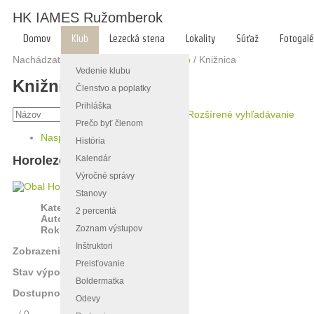
HK IAMES Ružomberok
Domov
Klub
Lezecká stena
Lokality
Súťaž
Fotogalé
Nachádzate sa tu:
Hlavná stránka
/
Klub
/
Knižnica
Vedenie klubu
Knižnica
Členstvo a poplatky
Prihláška
Rozšírené vyhľadávanie
Prečo byť členom
Naspäť
»
História
Kalendár
Horolezectvo - encyklopédia
Výročné správy
Stanovy
Kategória:
Encyklopédie
2 percentá
Autor:
Dieška Ivan
Zoznam výstupov
Rok:
1989
Inštruktori
Zobrazenia:
3292
Preisťovanie
Stav výpožičky:
Vypožičané
Boldermatka
Dostupnosť:
-1/1
Odevy