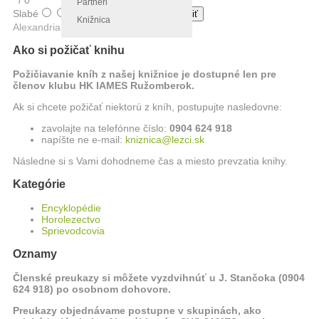
/
0
Partneri
Slabé
Najlepšie
Knižnica
Alexandria Book Library
Ako si požičať knihu
Požičiavanie kníh z našej knižnice je dostupné len pre
členov klubu HK IAMES Ružomberok.
Ak si chcete požičať niektorú z kníh, postupujte nasledovne:
zavolajte na telefónne číslo:
0904 624 918
napíšte ne e-mail:
kniznica@lezci.sk
Následne si s Vami dohodneme čas a miesto prevzatia knihy.
Kategórie
Encyklopédie
Horolezectvo
Sprievodcovia
Oznamy
Členské preukazy si môžete vyzdvihnúť u J. Stančoka (0904
624 918) po osobnom dohovore.
Preukazy objednávame postupne v skupinách, ako