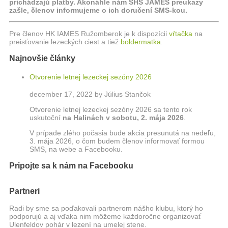
prichádzajú platby. Akonáhle nám SHS JAMES preukazy
zašle, členov informujeme o ich doručení SMS-kou.
Pre členov HK IAMES Ružomberok je k dispozícii
vŕtačka
na
preisťovanie lezeckých ciest a tiež
boldermatka
.
Najnovšie články
Otvorenie letnej lezeckej sezóny 2026
december 17, 2022 by Július Stančok
Otvorenie letnej lezeckej sezóny 2026 sa tento rok
uskutoční
na Halinách
v sobotu, 2. mája 2026
.
V prípade zlého počasia bude akcia presunutá na nedeľu,
3. mája 2026, o čom budem členov informovať formou
SMS, na webe a Facebooku.
Pripojte sa k nám na Facebooku
Partneri
Radi by sme sa poďakovali partnerom nášho klubu, ktorý ho
podporujú a aj vďaka nim môžeme každoročne organizovať
Ulenfeldov pohár v lezení na umelej stene.