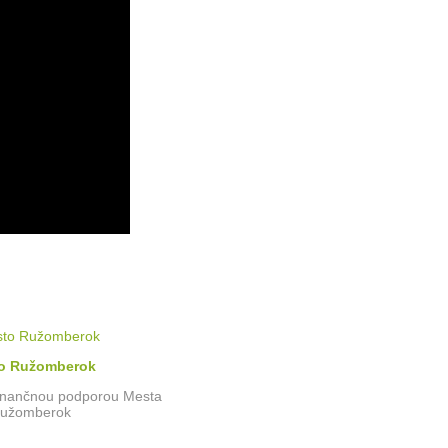
o Ružomberok
finančnou podporou Mesta
užomberok