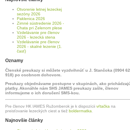
Otvorenie letnej lezeckej
sezóny 2026
Paklenica 2026
Zimné sústredenie 2026 -
Chata pri Zelenom plese
Vzdelávanie pre členov
2026 - lezecká stena
Vzdelávanie pre členov
2026 - skalné lezenie (1.
časť)
Oznamy
Členské preukazy si môžete vyzdvihnúť u J. Stančoka (0904 6
918) po osobnom dohovore.
Preukazy objednávame postupne v skupinách, ako prichádzaj
platby. Akonáhle nám SHS JAMES preukazy zašle, členov
informujeme o ich doručení SMS-kou.
Pre členov HK IAMES Ružomberok je k dispozícii
vŕtačka
na
preisťovanie lezeckých ciest a tiež
boldermatka
.
Najnovšie články