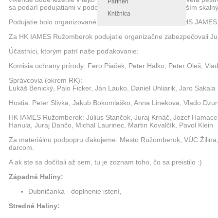
Partneri
sa podarí podujatiami v podobnom formáte pomôcť aj ďalším skaln
Knižnica
Podujatie bolo organizované Komisiou ochrany prírody SHS JAMES,
Za HK IAMES Ružomberok podujatie organizačne zabezpečovali Jura
Účastníci, ktorým patrí naše poďakovanie:
Komisia ochrany prírody: Fero Piaček, Peter Halko, Peter Oleš, Vla
Správcovia (okrem RK):
Lukáš Benický, Palo Ficker, Ján Lauko, Daniel Uhliarik, Jaro Sakala
Hostia: Peter Slivka, Jakub Bokomlaško, Anna Linekova, Vlado Dzu
HK IAMES Ružomberok: Július Stančok, Juraj Krnáč, Jozef Hamacek, 
Hanula, Juraj Dančo, Michal Laurinec, Martin Kovalčík, Pavol Klein
Za materiálnu podpopru ďakujeme: Mesto Ružomberok, VÚC Žilin
darcom.
A ak ste sa dočítali až sem, tu je zoznam toho, čo sa preistilo :)
Západné Haliny:
Dubničanka - doplnenie istení,
Stredné Haliny: