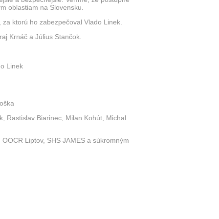
ým oblastiam na Slovensku.
 za ktorú ho zabezpečoval Vlado Linek.
j Krnáč a Július Stančok.
do Linek
roška
Rastislav Biarinec, Milan Kohút, Michal
a, OOCR Liptov, SHS JAMES a súkromným