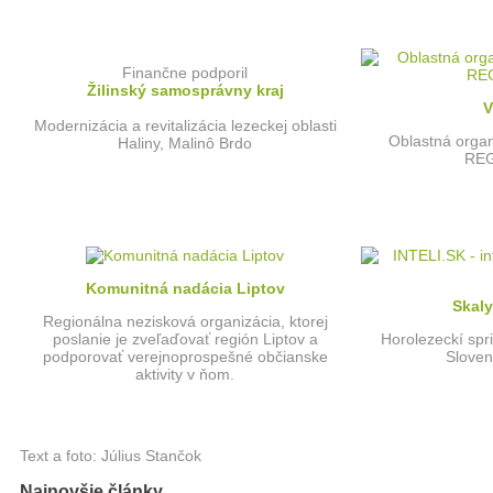
Finančne podporil
Žilinský samosprávny kraj
V
Modernizácia a revitalizácia lezeckej oblasti
Oblastná organ
Haliny, Malinô Brdo
REG
Komunitná nadácia Liptov
Skal
Regionálna nezisková organizácia, ktorej
poslanie je zveľaďovať región Liptov a
Horolezeckí spr
podporovať verejnoprospešné občianske
Sloven
aktivity v ňom.
Text a foto: Július Stančok
Najnovšie články