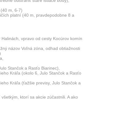
trebné odstrániť staré istiace body),
 (40 m, 6-7)
ičích platní (40 m, pravdepodobne 8 a
 v Halinách, vpravo od cesty Kocúrov komín
ežný názov Voľná zóna, odhad obtiažnosti
)
a,
Julo Stančok a Rasťo Biarinec),
ieho Kráľa (okolo 6, Julo Stančok a Rasťo
eho Kráľa (ťažšie previsy, Julo Stančok a
všetkým, ktorí sa akcie zúčastnili. A ako