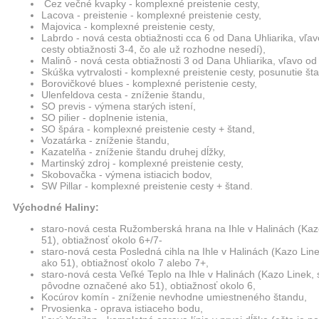
Cez večné kvapky - komplexné preistenie cesty,
Lacova - preistenie - komplexné preistenie cesty,
Majovica - komplexné preistenie cesty,
Labrdo - nová cesta obtiažnosti cca 6 od Dana Uhliarika, vľavo
cesty obtiažnosti 3-4, čo ale už rozhodne nesedí),
Malinô - nová cesta obtiažnosti 3 od Dana Uhliarika, vľavo od
Skúška vytrvalosti - komplexné preistenie cesty, posunutie št
Borovičkové blues - komplexné peristenie cesty,
Ulenfeldova cesta - zníženie štandu,
SO previs - výmena starých istení,
SO pilier - doplnenie istenia,
SO špára - komplexné preistenie cesty + štand,
Vozatárka - zníženie štandu,
Kazatelňa - zníženie štandu druhej dĺžky,
Martinský zdroj - komplexné preistenie cesty,
Skobovačka - výmena istiacich bodov,
SW Pillar - komplexné preistenie cesty + štand.
Východné Haliny:
staro-nová cesta Ružomberská hrana na Ihle v Halinách (Ka
51), obtiažnosť okolo 6+/7-
staro-nová cesta Posledná cihla na Ihle v Halinách (Kazo Li
ako 51), obtiažnosť okolo 7 alebo 7+,
staro-nová cesta Veľké Teplo na Ihle v Halinách (Kazo Linek,
pôvodne označené ako 51), obtiažnosť okolo 6,
Kocúrov komín - zníženie nevhodne umiestneného štandu,
Prvosienka - oprava istiaceho bodu,