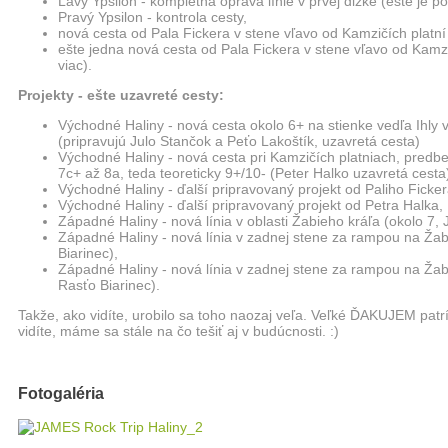
Ľavý Ypsilon - kompletná oprava línie v prvej dĺžke (ešte je po
Pravý Ypsilon - kontrola cesty,
nová cesta od Pala Fickera v stene vľavo od Kamzičích platní
ešte jedna nová cesta od Pala Fickera v stene vľavo od Kamz
viac).
Projekty - ešte uzavreté cesty:
Východné Haliny - nová cesta okolo 6+ na stienke vedľa Ihly
(pripravujú Julo Stančok a Peťo Lakoštík, uzavretá cesta)
Východné Haliny - nová cesta pri Kamzičích platniach, predb
7c+ až 8a, teda teoreticky 9+/10- (Peter Halko uzavretá cesta
Východné Haliny - ďalší pripravovaný projekt od Paliho Ficker
Východné Haliny - ďalší pripravovaný projekt od Petra Halka,
Západné Haliny - nová línia v oblasti Žabieho kráľa (okolo 7, 
Západné Haliny - nová línia v zadnej stene za rampou na Žab
Biarinec),
Západné Haliny - nová línia v zadnej stene za rampou na Žabi
Rasťo Biarinec).
Takže, ako vidíte, urobilo sa toho naozaj veľa. Veľké ĎAKUJEM patrí 
vidíte, máme sa stále na čo tešiť aj v budúcnosti. :)
Fotogaléria