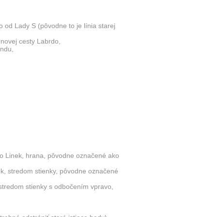
 od Lady S (pôvodne to je línia starej
 novej cesty Labrdo,
andu,
zo Linek, hrana, pôvodne označené ako
nek, stredom stienky, pôvodne označené
 stredom stienky s odbočením vpravo,