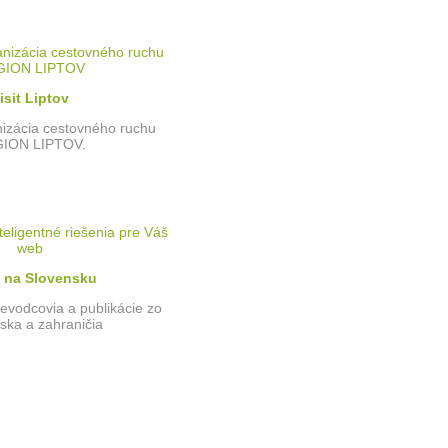
isit Liptov
izácia cestovného ruchu
ION LIPTOV.
y na Slovensku
ievodcovia a publikácie zo
ska a zahraničia