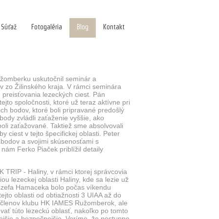
Súťaž
Fotogaléria
Blog
Kontakt
Ružomberku uskutočnil seminár a
v zo Žilinského kraja. V rámci seminára
preisťovania lezeckých ciest. Pán
jto spoločnosti, ktoré už teraz aktívne pri
ich bodov, ktoré boli pripravané predošlý
ody zvládli zaťaženie vyššie, ako
oli zaťažované. Taktiež sme absolvovali
iest v tejto špecifickej oblasti. Peter
h bodov a svojimi skúsenosťami s
nám Ferko Piaček priblížil detaily
TRIP - Haliny, v rámci ktorej správcovia
iou lezeckej oblasti Haliny, kde sa lezie už
Jozefa Hamaceka bolo počas víkendu
ejto oblasti od obtiažnosti 3 UIAA až do
e členov klubu HK IAMES Ružomberok, ale
ovať túto lezeckú oblasť, nakoľko po tomto
rejšie a bezpečnejšie. Veríme, že postupne