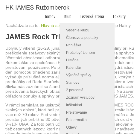
HK IAMES Ružomberok
Domov
Klub
Lezecká stena
Lokality
Nachádzate sa tu:
Hlavná stránka
/
Blog
/
JAMES Rock Trip Haliny
Vedenie klubu
JAMES Rock Trip Haliny
Členstvo a poplatky
Prihláška
Uplynulý víkend (26-29. júna 2025) sa v skalnej oblasti Haliny pri 
Prečo byť členom
preškolenie správcov skalných oblastí, zameraný hlavne na správco
účastníci absolvovali odborné prednášky zamerané na problematiku 
História
Bokomlaško zo spoločnosti Hilti nás detailne zoznámil s produktami te
preisťovaní používame. Po prednáške sme tiež testovali výdrž istiac
Kalendár
deň pomocou trhacieho zariadenia so silomerom. Všetky testované b
Výročné správy
vyžaduje príslušná norma aj napriek nepriaznivému smeru, ktorým b
prednášky od Rada Starúcha na tému správy Vysokých Tatier a tvorby c
Stanovy
Slivka nás zoznámil so štandardnými postupmi pri inštalácii istiacic
2 percentá
preisťovania lezeckých oblastí na Slovensku a v zahraničí. Na záver 
ohľadom ponuky a správy preisťovacieho materiálu od SHS JAMES.
Zoznam výstupov
V rámci seminára sa uskutočnila tiež neformálna akcia JAMES ROCK 
Inštruktori
skalných oblastí, ktorí boli prítomní na seminári pomohli s revitalizác
Preisťovanie
viac než 70 rokov. Pod vedením správcov oblasti Juraja Krnáča a 
preistených približne 30 pôvodných, ale aj nových lezeckých ciest v t
Boldermatka
9+/10- UIAA. Za toto patrí účastníkom podujatia veľké poďakovani
Odevy
tiež ostatných lezcov, ktorí navštevujú a v budúcnosti budú navštev
víkende bude lezenie v tejto krásnej skalnej oblasti opäť oveľa pest