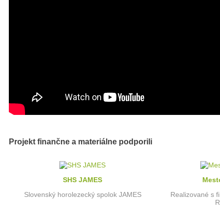
Projekt finančne a materiálne podporili
SHS JAMES
Mest
Slovenský horolezecký spolok JAMES
Realizované s 
R