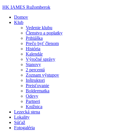
HK IAMES Ružomberok
Domov
Klub
Vedenie klubu
Členstvo a poplatky
Prihláška
Prečo byť členom
História
Kalendár
Výročné správy
Stanovy
2 percentá
Zoznam výstupov
Inštruktori
Preisťovanie
Boldermatka
Odevy
Partneri
Knižnica
Lezecká stena
Lokality
Súťaž
Fotogaléria