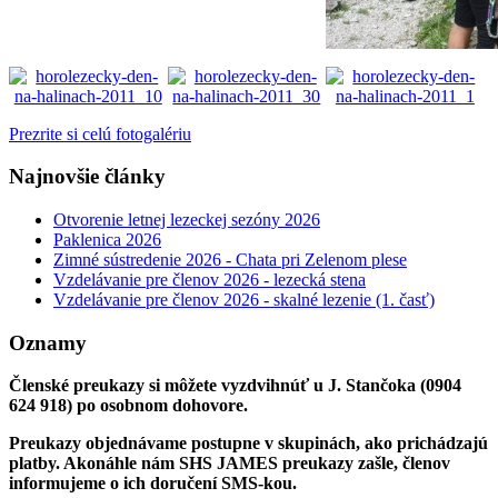
Prezrite si celú fotogalériu
Najnovšie články
Otvorenie letnej lezeckej sezóny 2026
Paklenica 2026
Zimné sústredenie 2026 - Chata pri Zelenom plese
Vzdelávanie pre členov 2026 - lezecká stena
Vzdelávanie pre členov 2026 - skalné lezenie (1. časť)
Oznamy
Členské preukazy si môžete vyzdvihnúť u J. Stančoka (0904
624 918) po osobnom dohovore.
Preukazy objednávame postupne v skupinách, ako prichádzajú
platby. Akonáhle nám SHS JAMES preukazy zašle, členov
informujeme o ich doručení SMS-kou.