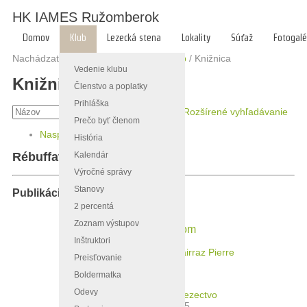
HK IAMES Ružomberok
Domov
Klub
Lezecká stena
Lokality
Súťaž
Fotogalé
Nachádzate sa tu:
Hlavná stránka
/
Klub
/
Knižnica
Vedenie klubu
Knižnica
Členstvo a poplatky
Prihláška
Rozšírené vyhľadávanie
Prečo byť členom
Naspäť
»
História
Kalendár
Rébuffat Gaston
Výročné správy
Stanovy
Publikácie od rovnakého autora
2 percentá
Zoznam výstupov
Medzi zemou a nebom
Inštruktori
od
Rébuffat Gaston
,
Tairraz Pierre
Preisťovanie
/
0
Boldermatka
Rok: 1965
Odevy
Kategória:
Horolezectvo
Zobrazenia: 2595