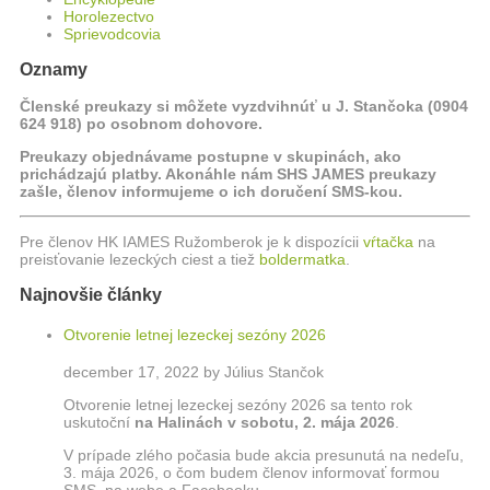
Horolezectvo
Sprievodcovia
Oznamy
Členské preukazy si môžete vyzdvihnúť u J. Stančoka (0904
624 918) po osobnom dohovore.
Preukazy objednávame postupne v skupinách, ako
prichádzajú platby. Akonáhle nám SHS JAMES preukazy
zašle, členov informujeme o ich doručení SMS-kou.
Pre členov HK IAMES Ružomberok je k dispozícii
vŕtačka
na
preisťovanie lezeckých ciest a tiež
boldermatka
.
Najnovšie články
Otvorenie letnej lezeckej sezóny 2026
december 17, 2022 by Július Stančok
Otvorenie letnej lezeckej sezóny 2026 sa tento rok
uskutoční
na Halinách
v sobotu, 2. mája 2026
.
V prípade zlého počasia bude akcia presunutá na nedeľu,
3. mája 2026, o čom budem členov informovať formou