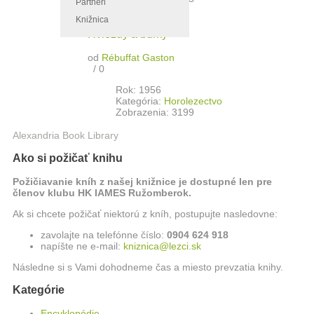
Partneri
Knižnica
Hviezdy a búrky
od
Rébuffat Gaston
/
0
Rok: 1956
Kategória:
Horolezectvo
Zobrazenia: 3199
Alexandria Book Library
Ako si požičať knihu
Požičiavanie kníh z našej knižnice je dostupné len pre
členov klubu HK IAMES Ružomberok.
Ak si chcete požičať niektorú z kníh, postupujte nasledovne:
zavolajte na telefónne číslo:
0904 624 918
napíšte ne e-mail:
kniznica@lezci.sk
Následne si s Vami dohodneme čas a miesto prevzatia knihy.
Kategórie
Encyklopédie