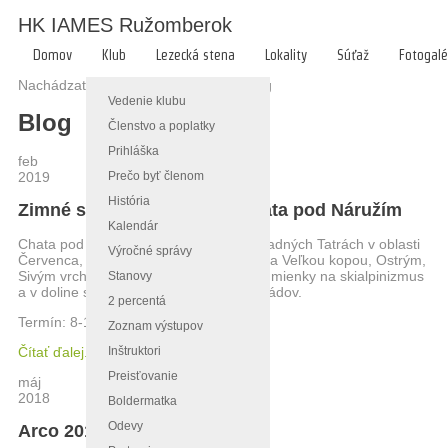
HK IAMES Ružomberok
Domov
Klub
Lezecká stena
Lokality
Súťaž
Fotogalé
Nachádzate sa tu:
Hlavná stránka
/
Blog
Vedenie klubu
Blog
Členstvo a poplatky
Prihláška
feb
Prečo byť členom
2019
História
Zimné sústredenie 2019 - Chata pod Náružím
Kalendár
Chata pod Náružím sa nachádza v Západných Tatrách v oblasti
Výročné správy
Červenca, obkolesená Babkami, Malou a Veľkou kopou, Ostrým,
Sivým vrchom. V oblasti sú výborné podmienky na skialpinizmus
Stanovy
a v doline sú možnosti na lezenie ľadopádov.
2 percentá
Termín: 8-10. februára 2019
Zoznam výstupov
Inštruktori
Čítať ďalej...
Preisťovanie
máj
2018
Boldermatka
Odevy
Arco 2018