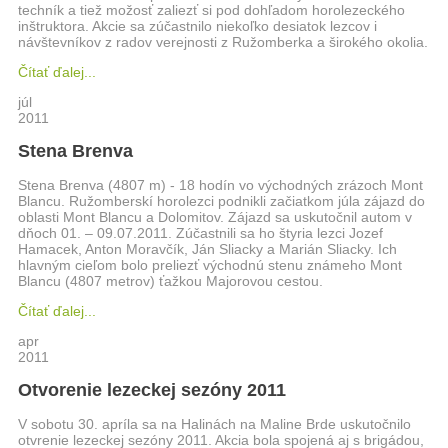
techník a tiež možosť zaliezť si pod dohľadom horolezeckého
inštruktora. Akcie sa zúčastnilo niekoľko desiatok lezcov i
návštevníkov z radov verejnosti z Ružomberka a širokého okolia.
Čítať ďalej...
júl
2011
Stena Brenva
Stena Brenva (4807 m) - 18 hodín vo východných zrázoch Mont
Blancu. Ružomberskí horolezci podnikli začiatkom júla zájazd do
oblasti Mont Blancu a Dolomitov. Zájazd sa uskutočnil autom v
dňoch 01. – 09.07.2011. Zúčastnili sa ho štyria lezci Jozef
Hamacek, Anton Moravčík, Ján Sliacky a Marián Sliacky. Ich
hlavným cieľom bolo preliezť východnú stenu známeho Mont
Blancu (4807 metrov) ťažkou Majorovou cestou.
Čítať ďalej...
apr
2011
Otvorenie lezeckej sezóny 2011
V sobotu 30. apríla sa na Halinách na Maline Brde uskutočnilo
otvrenie lezeckej sezóny 2011. Akcia bola spojená aj s brigádou,