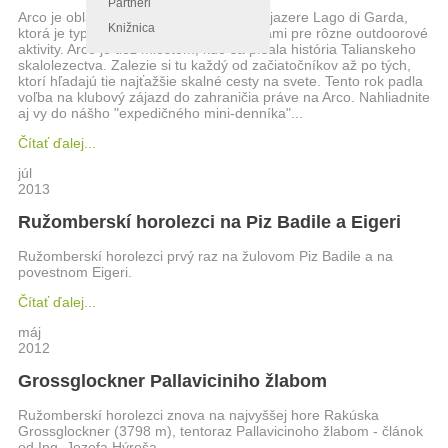
Partneri
Arco je oblasť v severnom Taliansku pri jazere Lago di Garda,
Knižnica
ktorá je typická neprebernými možnosťami pre rôzne outdoorové
aktivity. Arco je tiež miestom, kde sa písala história Talianskeho
skalolezectva. Zalezie si tu každý od začiatočníkov až po tých,
ktorí hľadajú tie najťažšie skalné cesty na svete. Tento rok padla
voľba na klubový zájazd do zahraničia práve na Arco. Nahliadnite
aj vy do nášho "expedičného mini-denníka"...
Čítať ďalej...
júl
2013
Ružomberskí horolezci na Piz Badile a Eigeri
Ružomberskí horolezci prvý raz na žulovom Piz Badile a na
povestnom Eigeri.
Čítať ďalej...
máj
2012
Grossglockner Pallaviciniho žlabom
Ružomberskí horolezci znova na najvyššej hore Rakúska
Grossglockner (3798 m), tentoraz Pallavicinoho žlabom - článok
od Ing. Jozefa Hýroša.