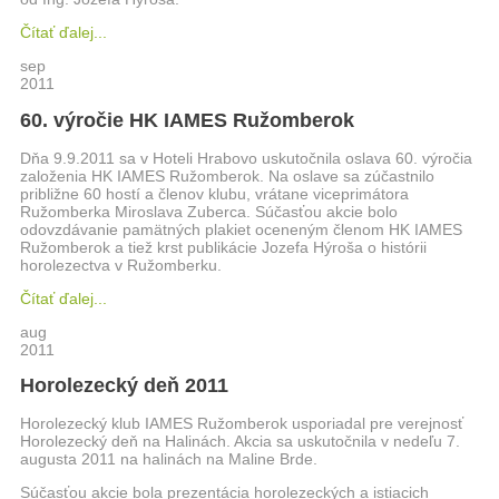
Čítať ďalej...
sep
2011
60. výročie HK IAMES Ružomberok
Dňa 9.9.2011 sa v Hoteli Hrabovo uskutočnila oslava 60. výročia
založenia HK IAMES Ružomberok. Na oslave sa zúčastnilo
približne 60 hostí a členov klubu, vrátane viceprimátora
Ružomberka Miroslava Zuberca. Súčasťou akcie bolo
odovzdávanie pamätných plakiet oceneným členom HK IAMES
Ružomberok a tiež krst publikácie Jozefa Hýroša o histórii
horolezectva v Ružomberku.
Čítať ďalej...
aug
2011
Horolezecký deň 2011
Horolezecký klub IAMES Ružomberok usporiadal pre verejnosť
Horolezecký deň na Halinách. Akcia sa uskutočnila v nedeľu 7.
augusta 2011 na halinách na Maline Brde.
Súčasťou akcie bola prezentácia horolezeckých a istiacich