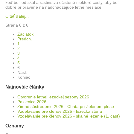
keď boli od skál a rastinstva očistené niektoré cesty, aby boli
dobre pripravené na nadchádzajúce letné mesiace.
Čítať ďalej...
Strana 6 z 6
Začiatok
Predch.
1
2
3
4
5
6
Nasl.
Koniec
Najnovšie články
Otvorenie letnej lezeckej sezóny 2026
Paklenica 2026
Zimné sústredenie 2026 - Chata pri Zelenom plese
Vzdelávanie pre členov 2026 - lezecká stena
Vzdelávanie pre členov 2026 - skalné lezenie (1. časť)
Oznamy