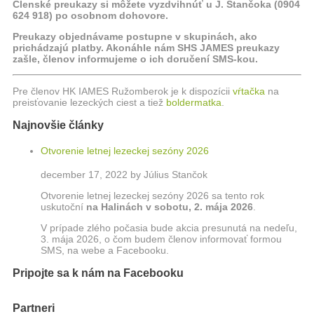
Členské preukazy si môžete vyzdvihnúť u J. Stančoka (0904
624 918) po osobnom dohovore.
Preukazy objednávame postupne v skupinách, ako
prichádzajú platby. Akonáhle nám SHS JAMES preukazy
zašle, členov informujeme o ich doručení SMS-kou.
Pre členov HK IAMES Ružomberok je k dispozícii
vŕtačka
na
preisťovanie lezeckých ciest a tiež
boldermatka
.
Najnovšie články
Otvorenie letnej lezeckej sezóny 2026
december 17, 2022 by Július Stančok
Otvorenie letnej lezeckej sezóny 2026 sa tento rok
uskutoční
na Halinách
v sobotu, 2. mája 2026
.
V prípade zlého počasia bude akcia presunutá na nedeľu,
3. mája 2026, o čom budem členov informovať formou
SMS, na webe a Facebooku.
Pripojte sa k nám na Facebooku
Partneri