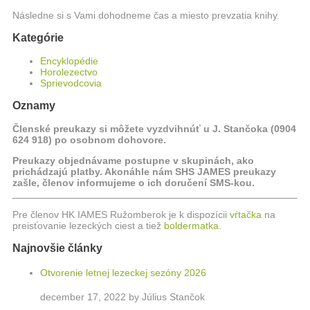
Následne si s Vami dohodneme čas a miesto prevzatia knihy.
Kategórie
Encyklopédie
Horolezectvo
Sprievodcovia
Oznamy
Členské preukazy si môžete vyzdvihnúť u J. Stančoka (0904
624 918) po osobnom dohovore.
Preukazy objednávame postupne v skupinách, ako
prichádzajú platby. Akonáhle nám SHS JAMES preukazy
zašle, členov informujeme o ich doručení SMS-kou.
Pre členov HK IAMES Ružomberok je k dispozícii
vŕtačka
na
preisťovanie lezeckých ciest a tiež
boldermatka
.
Najnovšie články
Otvorenie letnej lezeckej sezóny 2026
december 17, 2022 by Július Stančok