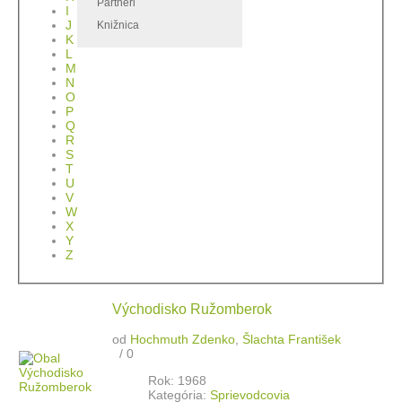
Partneri
I
J
Knižnica
K
L
M
N
O
P
Q
R
S
T
U
V
W
X
Y
Z
Východisko Ružomberok
od
Hochmuth Zdenko
,
Šlachta František
/
0
Rok: 1968
Kategória:
Sprievodcovia