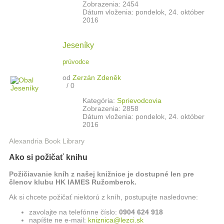
Zobrazenia: 2454
Dátum vloženia: pondelok, 24. október
2016
Jeseníky
prúvodce
od
Zerzán Zdeněk
/
0
Kategória:
Sprievodcovia
Zobrazenia: 2858
Dátum vloženia: pondelok, 24. október
2016
Alexandria Book Library
Ako si požičať knihu
Požičiavanie kníh z našej knižnice je dostupné len pre
členov klubu HK IAMES Ružomberok.
Ak si chcete požičať niektorú z kníh, postupujte nasledovne:
zavolajte na telefónne číslo:
0904 624 918
napíšte ne e-mail:
kniznica@lezci.sk