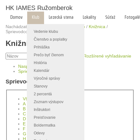
HK IAMES Ružomberok
Domov
Klub
Lezecká stena
Lokality
Súťaž
Fotogalé
Nachádzate sa tu:
Hlavná stránka
/
Klub
/
Knižnica
/
Sprievodcovia
Vedenie klubu
Členstvo a poplatky
Knižnica
Prihláška
Prečo byť členom
Rozšírené vyhľadávanie
História
Naspäť
»
Kalendár
Sprievodcovia
Výročné správy
Sprievodcovia
Stanovy
2 percentá
Všetko
Zoznam výstupov
A
B
Inštruktori
C
Preisťovanie
D
E
Boldermatka
F
Odevy
G
H