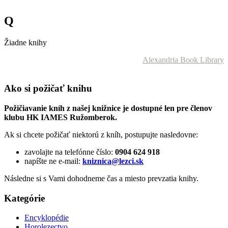
Q
Žiadne knihy
Alexandria Book Library
Ako si požičať knihu
Požičiavanie kníh z našej knižnice je dostupné len pre členov
klubu HK IAMES Ružomberok.
Ak si chcete požičať niektorú z kníh, postupujte nasledovne:
zavolajte na telefónne číslo:
0904 624 918
napíšte ne e-mail:
kniznica@lezci.sk
Následne si s Vami dohodneme čas a miesto prevzatia knihy.
Kategórie
Encyklopédie
Horolezectvo