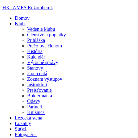
HK IAMES Ružomberok
Domov
Klub
Vedenie klubu
Členstvo a poplatky
Prihláška
Prečo byť členom
História
Kalendár
Výročné správy
Stanovy
2 percentá
Zoznam výstupov
Inštruktori
Preisťovanie
Boldermatka
Odevy
Partneri
Knižnica
Lezecká stena
Lokality
Súťaž
Fotogaléria