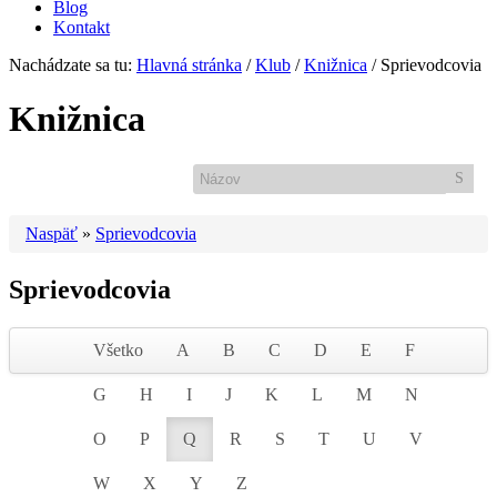
Blog
Kontakt
Nachádzate sa tu:
Hlavná stránka
/
Klub
/
Knižnica
/
Sprievodcovia
Knižnica
Naspäť
»
Sprievodcovia
Sprievodcovia
Všetko
A
B
C
D
E
F
G
H
I
J
K
L
M
N
O
P
Q
R
S
T
U
V
W
X
Y
Z