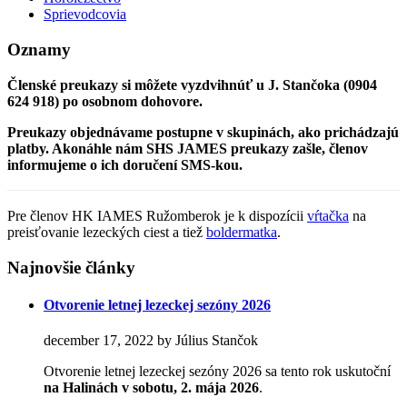
Sprievodcovia
Oznamy
Členské preukazy si môžete vyzdvihnúť u J. Stančoka (0904
624 918) po osobnom dohovore.
Preukazy objednávame postupne v skupinách, ako prichádzajú
platby. Akonáhle nám SHS JAMES preukazy zašle, členov
informujeme o ich doručení SMS-kou.
Pre členov HK IAMES Ružomberok je k dispozícii
vŕtačka
na
preisťovanie lezeckých ciest a tiež
boldermatka
.
Najnovšie články
Otvorenie letnej lezeckej sezóny 2026
december 17, 2022 by Július Stančok
Otvorenie letnej lezeckej sezóny 2026 sa tento rok uskutoční
na Halinách
v sobotu, 2. mája 2026
.