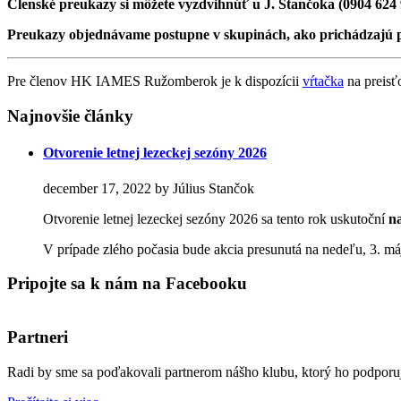
Členské preukazy si môžete vyzdvihnúť u J. Stančoka (0904 624
Preukazy objednávame postupne v skupinách, ako prichádzajú 
Pre členov HK IAMES Ružomberok je k dispozícii
vŕtačka
na preisťo
Najnovšie články
Otvorenie letnej lezeckej sezóny 2026
december 17, 2022 by Július Stančok
Otvorenie letnej lezeckej sezóny 2026 sa tento rok uskutoční
n
V prípade zlého počasia bude akcia presunutá na nedeľu, 3.
Pripojte sa k nám na Facebooku
Partneri
Radi by sme sa poďakovali partnerom nášho klubu, ktorý ho podporu