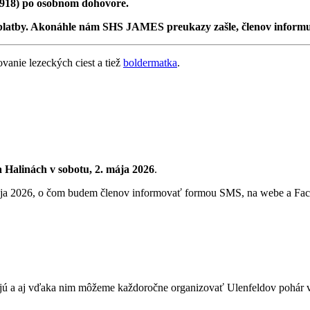
 918) po osobnom dohovore.
platby. Akonáhle nám SHS JAMES preukazy zašle, členov informu
vanie lezeckých ciest a tiež
boldermatka
.
a Halinách
v sobotu, 2. mája 2026
.
 mája 2026, o čom budem členov informovať formou SMS, na webe a Fa
jú a aj vďaka nim môžeme každoročne organizovať Ulenfeldov pohár v 