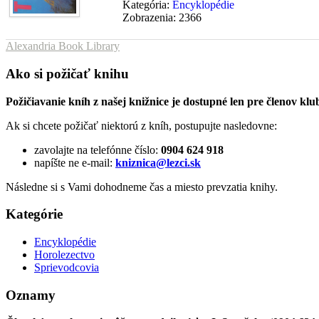
Kategória:
Encyklopédie
Zobrazenia: 2366
Alexandria Book Library
Ako si požičať knihu
Požičiavanie kníh z našej knižnice je dostupné len pre členo
Ak si chcete požičať niektorú z kníh, postupujte nasledovne:
zavolajte na telefónne číslo:
0904 624 918
napíšte ne e-mail:
kniznica@lezci.sk
Následne si s Vami dohodneme čas a miesto prevzatia knihy.
Kategórie
Encyklopédie
Horolezectvo
Sprievodcovia
Oznamy