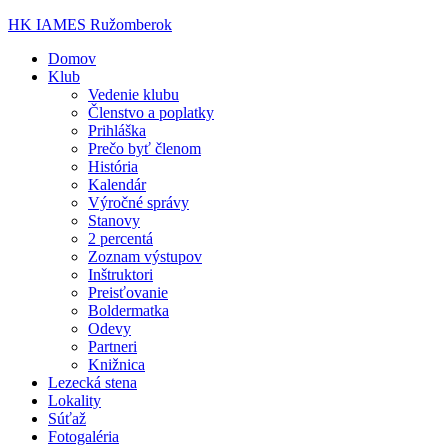
HK IAMES Ružomberok
Domov
Klub
Vedenie klubu
Členstvo a poplatky
Prihláška
Prečo byť členom
História
Kalendár
Výročné správy
Stanovy
2 percentá
Zoznam výstupov
Inštruktori
Preisťovanie
Boldermatka
Odevy
Partneri
Knižnica
Lezecká stena
Lokality
Súťaž
Fotogaléria