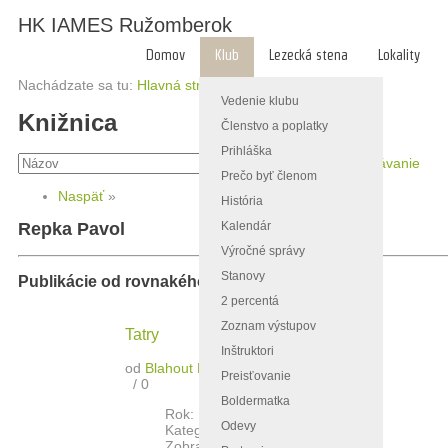
HK IAMES Ružomberok
Domov
Klub
Lezecká stena
Lokality
Nachádzate sa tu:
Hlavná stránka
/
Klub
/
Knižnica
Vedenie klubu
Knižnica
Členstvo a poplatky
Prihláška
Rozšírené vyhľadávanie
Prečo byť členom
Naspäť
»
História
Kalendár
Repka Pavol
Výročné správy
Stanovy
Publikácie od rovnakého autora
2 percentá
Zoznam výstupov
Tatry
Inštruktori
od
Blahout Milíč
,
Repka Pavol
Preisťovanie
/
0
Boldermatka
Rok: 1987
Odevy
Kategória:
Encyklopédie
Zobrazenia: 2366