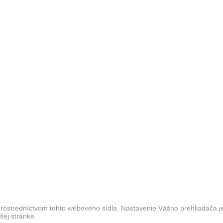
tredníctvom tohto webového sídla. Nastavenie Vášho prehliadača je v
̌ej stránke.