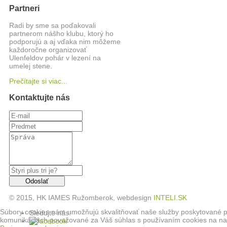
Partneri
Radi by sme sa poďakovali
partnerom nášho klubu, ktorý ho
podporujú a aj vďaka nim môžeme
každoročne organizovať
Ulenfeldov pohár v lezení na
umelej stene.
Prečítajte si viac...
Kontaktujte nás
© 2015, HK IAMES Ružomberok, webdesign
INTELI.SK
Súbory cookies nám umožňujú skvalitňovať naše služby poskytované pros
Sledujte nás:
komunikáciách považované za Váš súhlas s používaním cookies na nas