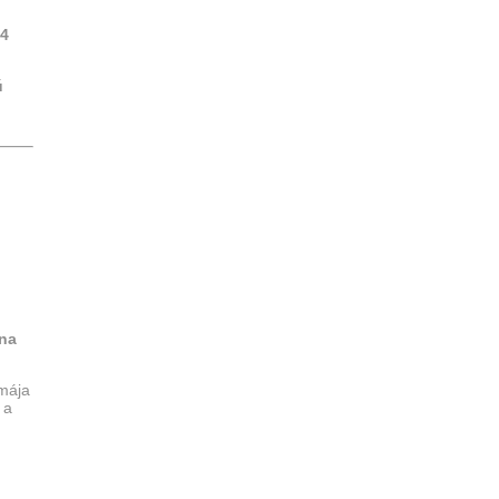
24
ú
na
 mája
 a