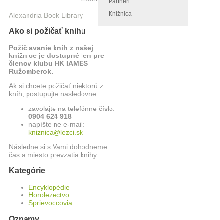
Partneri
Knižnica
Alexandria Book Library
Ako si požičať knihu
Požičiavanie kníh z našej
knižnice je dostupné len pre
členov klubu HK IAMES
Ružomberok.
Ak si chcete požičať niektorú z
kníh, postupujte nasledovne:
zavolajte na telefónne číslo:
0904 624 918
napíšte ne e-mail:
kniznica@lezci.sk
Následne si s Vami dohodneme
čas a miesto prevzatia knihy.
Kategórie
Encyklopédie
Horolezectvo
Sprievodcovia
Oznamy