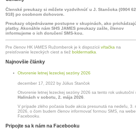
Členské preukazy si môžete vyzdvihnúť u J. Stančoka (0904 6
918) po osobnom dohovore.
Preukazy objednávame postupne v skupinách, ako prichádzaj
platby. Akonáhle nám SHS JAMES preukazy zašle, členov
informujeme o ich doručení SMS-kou.
Pre členov HK IAMES Ružomberok je k dispozícii
vŕtačka
na
preisťovanie lezeckých ciest a tiež
boldermatka
.
Najnovšie články
Otvorenie letnej lezeckej sezóny 2026
december 17, 2022 by Július Stančok
Otvorenie letnej lezeckej sezóny 2026 sa tento rok uskutoční
Halinách
v sobotu, 2. mája 2026
.
V prípade zlého počasia bude akcia presunutá na nedeľu, 3.
2026, o čom budem členov informovať formou SMS, na webe
Facebooku.
Pripojte sa k nám na Facebooku