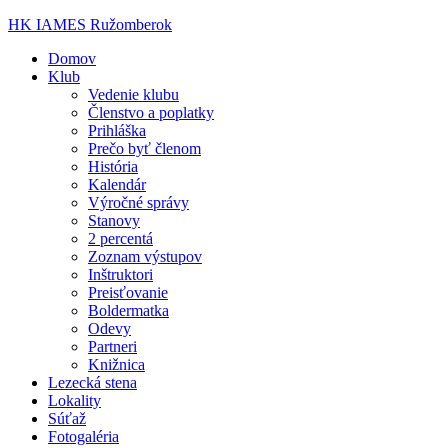
HK IAMES Ružomberok
Domov
Klub
Vedenie klubu
Členstvo a poplatky
Prihláška
Prečo byť členom
História
Kalendár
Výročné správy
Stanovy
2 percentá
Zoznam výstupov
Inštruktori
Preisťovanie
Boldermatka
Odevy
Partneri
Knižnica
Lezecká stena
Lokality
Súťaž
Fotogaléria