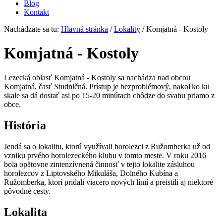
Blog
Kontakt
Nachádzate sa tu:
Hlavná stránka
/
Lokality
/
Komjatná - Kostoly
Komjatná - Kostoly
Lezecká oblasť Komjatná - Kostoly sa nachádza nad obcou
Komjatná, časť Studničná. Prístup je bezproblémový, nakoľko ku
skale sa dá dostať asi po 15-20 minútach chôdze do svahu priamo z
obce.
História
Jendá sa o lokalitu, ktorú využívali horolezci z Ružomberka už od
vzniku prvého horolezeckého klubu v tomto meste. V roku 2016
bola opätovne zintenzívnená činnosť v tejto lokalite zásluhou
horolezcov z Liptovského Mikuláša, Dolného Kubína a
Ružomberka, ktorí pridali viacero nových línií a preistili aj niektoré
pôvodné cesty.
Lokalita