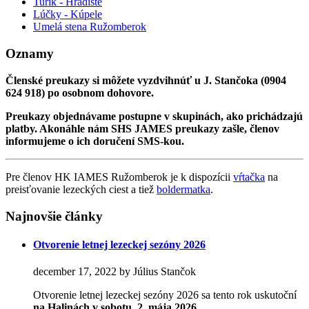
Turík - Hradište
Lúčky - Kúpele
Umelá stena Ružomberok
Oznamy
Členské preukazy si môžete vyzdvihnúť u J. Stančoka (0904
624 918) po osobnom dohovore.
Preukazy objednávame postupne v skupinách, ako prichádzajú
platby. Akonáhle nám SHS JAMES preukazy zašle, členov
informujeme o ich doručení SMS-kou.
Pre členov HK IAMES Ružomberok je k dispozícii
vŕtačka
na
preisťovanie lezeckých ciest a tiež
boldermatka
.
Najnovšie články
Otvorenie letnej lezeckej sezóny 2026
december 17, 2022 by Július Stančok
Otvorenie letnej lezeckej sezóny 2026 sa tento rok uskutoční
na Halinách
v sobotu, 2. mája 2026
.