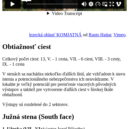
lezecká oblasť KOMJATNÁ
od
Rasto Hatiar
,
Vimeo
.
Obtiažnosť ciest
Celkový počet ciest: 13, V. - 1 cesta, VII. - 6 ciest, VIII. - 3 cesty,
IX. - 1 cesta
V stenách sa nachádza niekoľko ďalších línií, ale vzhľadom k stavu
istenia a potencionálneho nebezpečenstva ich neuvádzame. V
lokalite je veľký potenciál pre preisťenie viacerých pôvodných
výstupov a taktiež pre vytvorenie ďalších ciest v širokej škále
obtiažností.
Výstupy sú rozdelené do 2 sektorov.
Južná stena (South face)
1. Užovka (VII-, VI+)
(autor Jozef Pálasthy)