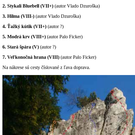
2. Stykali Bluebell (VII+)
(autor Vlado Dzuroška)
3. Hilma (VIII-)
(autor Vlado Dzuroška)
4. Ťažký kútik (VII+)
(autor ?)
5. Modrá krv (VIII+)
(autor Palo Ficker)
6. Stará špára (V)
(autor ?)
7. Veľkonočná hrana (VIII)
(autor Palo Ficker)
Na nákrese sú cesty číslované z ľava doprava.