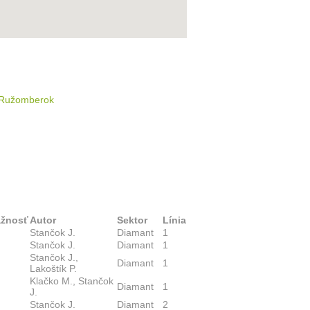
S Ružomberok
ažnosť
Autor
Sektor
Línia
Stančok J.
Diamant
1
Stančok J.
Diamant
1
Stančok J.,
Diamant
1
Lakoštík P.
Klačko M., Stančok
Diamant
1
J.
Stančok J.
Diamant
2