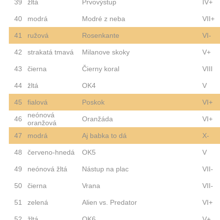
39
žltá
Prvovýstup
IV+
40
modrá
Modré z neba
VII+
41
ružová
Rosenkante
VI-
42
strakatá tmavá
Milanove skoky
V+
43
čierna
Čierny koral
VIII
44
žltá
OK4
V
45
fialová
Poskok
VI+
neónová
46
Oranžáda
VI+
oranžová
47
modrá
Aj babka to dá
X-
48
červeno-hnedá
OK5
V
49
neónová žltá
Nástup na plac
VII-
50
čierna
Vrana
VII-
51
zelená
Alien vs. Predator
VI+
52
žltá
OK6
V+