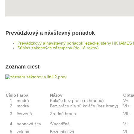
Prevádzkový a návštevný poriadok
Prevádzkový a návštevný poriadok lezeckej steny HK IAME
Súhlas zákonných zástupcov (do 18 rokov)
Zoznam ciest
Číslo
Farba
Názov
Obti
1
modrá
Koláče bez práce (s hranou)
V+
2
modrá
Bez práce nie sú koláče (bez hrany)
VI+
3
červená
Zradná hrana
VII-
4
neónová žltá
Šľachtičná
V+
5
zelená
Bezmaticová
VI-