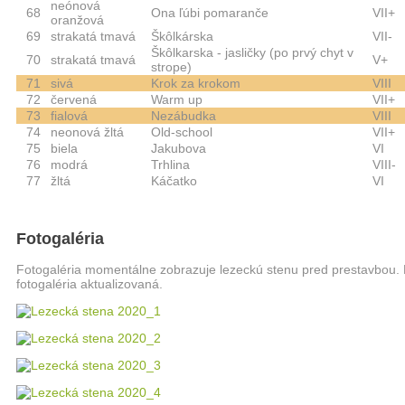
neónová
68
Ona ľúbi pomaranče
VII+
oranžová
69
strakatá tmavá
Škôlkárska
VII-
Škôlkarska - jasličky (po prvý chyt v
70
strakatá tmavá
V+
strope)
71
sivá
Krok za krokom
VIII
72
červená
Warm up
VII+
73
fialová
Nezábudka
VIII
74
neonová žltá
Old-school
VII+
75
biela
Jakubova
VI
76
modrá
Trhlina
VIII-
77
žltá
Káčatko
VI
Fotogaléria
Fotogaléria momentálne zobrazuje lezeckú stenu pred prestavbou. 
fotogaléria aktualizovaná.