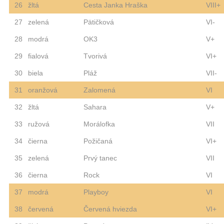
26
žltá
Cesta Janka Hraška
VIII+
27
zelená
Pätičková
VI-
28
modrá
OK3
V+
29
fialová
Tvorivá
VI+
30
biela
Pláž
VII-
31
oranžová
Zalomená
VI
32
žltá
Sahara
V+
33
ružová
Morálofka
VII
34
čierna
Požičaná
VI+
35
zelená
Prvý tanec
VII
36
čierna
Rock
VI
37
modrá
Playboy
VI
38
červená
Červená hviezda
VI+