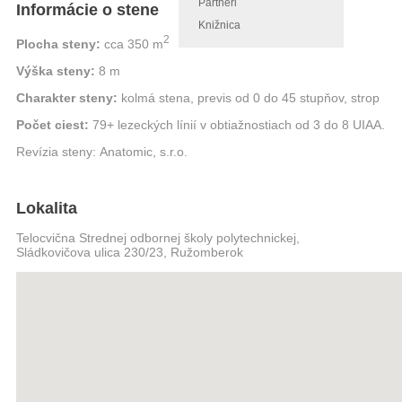
Partneri
Informácie o stene
Knižnica
2
Plocha steny:
cca 350 m
Výška steny:
8 m
Charakter steny:
kolmá stena, previs od 0 do 45 stupňov, strop
Počet ciest:
79+ lezeckých línií v obtiažnostiach od 3 do 8 UIAA.
Revízia steny: Anatomic, s.r.o.
Lokalita
Telocvična Strednej odbornej školy polytechnickej,
Sládkovičova ulica 230/23, Ružomberok