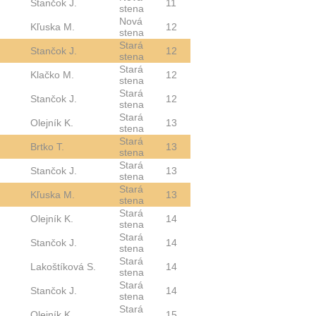
Stančok J.
11
stena
Nová
Kľuska M.
12
stena
Stará
Stančok J.
12
stena
Stará
Klačko M.
12
stena
Stará
Stančok J.
12
stena
Stará
Olejník K.
13
stena
Stará
Brtko T.
13
stena
Stará
Stančok J.
13
stena
Stará
Kľuska M.
13
stena
Stará
Olejník K.
14
stena
Stará
Stančok J.
14
stena
Stará
Lakoštíková S.
14
stena
Stará
Stančok J.
14
stena
Stará
Olejník K.
15