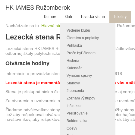
HK IAMES Ružomberok
Domov
Klub
Lezecká stena
Lokality
Nachádzate sa tu:
Hlavná stránka
/
Lokality
/
Umelá stena Ružombe
Vedenie klubu
Lezecká stena Ružomberok
Členstvo a poplatky
Prihláška
Lezecká stena HK IAMES Ružomberok sa nachádza na Sládkovičovej 
Prečo byť členom
odbornej školy polytechnickej.
História
Otváracie hodiny
Kalendár
Informácie o prevádzke steny: Július Stančok - 0904 624 918.
Výročné správy
Lezecká stena je momentálne zatvorená, tešíme sa na vás opäť
Stanovy
2 percentá
Stena je prístupná nielen členom horolezeckých klubov ale aj verejno
Zoznam výstupov
Za otvorenie a uzatvorenie steny zodpovedá služba, ako je uvedené 
Inštruktori
Žiadame návštevníkov steny, aby rešpektovani pokyny služby ste
Preisťovanie
tiež aby rešpektovali otváracie hodiny steny! V prípade prebiehajúce
návštevníkov, aby rešpektovali tieto obmedzenia a pokyny služby st
Boldermatka
Odevy