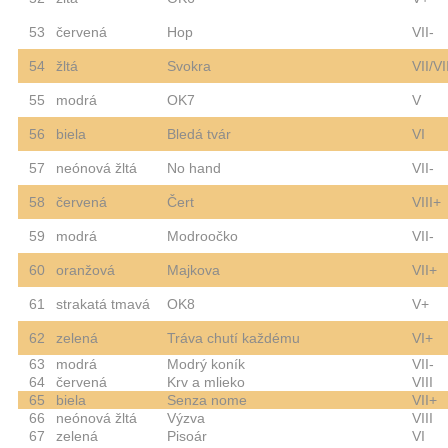
53
červená
Hop
VII-
54
žltá
Svokra
VII/VI
55
modrá
OK7
V
56
biela
Bledá tvár
VI
57
neónová žltá
No hand
VII-
58
červená
Čert
VIII+
59
modrá
Modroočko
VII-
60
oranžová
Majkova
VII+
61
strakatá tmavá
OK8
V+
62
zelená
Tráva chutí každému
VI+
63
modrá
Modrý koník
VII-
64
červená
Krv a mlieko
VIII
65
biela
Senza nome
VII+
66
neónová žltá
Výzva
VIII
67
zelená
Pisoár
VI