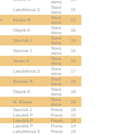
stena
Stará
Lakoštíková S.
15
stena
Stará
I+
Kľuska M.
15
stena
Stará
Olejník K.
16
stena
Stará
Stančok J.
16
stena
Stará
Stančok J.
16
stena
Stará
Senko H.
16
stena
Stará
Lakoštíková S.
17
stena
Stará
Biarinec R.
18
stena
Stará
Olejník K.
18
stena
Stará
M. Kľuska
18
stena
Stančok J.
Previs
18
Lakoštík P.
Previs
19
Lakoštík P.
Previs
19
Lakoštík P.
Previs
19
Lakoštíková S.
Previs
19