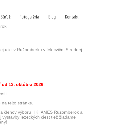
Súťaž
Fotogaléria
Blog
Kontakt
rok
ulici v Ružomberku v telocvični Strednej
 od 13. októbra 2026.
sti.
na tejto stránke.
ny a členov výboru HK IAMES Ružomberok a
j výstavby lezeckých ciest tiež žiadame
eny!