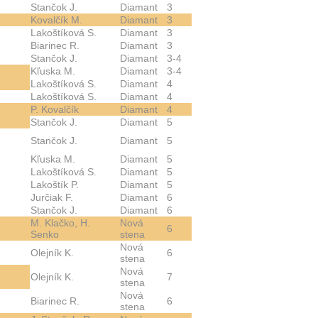
Stančok J.
Diamant
3
Kovalčík M.
Diamant
3
Lakoštíková S.
Diamant
3
Biarinec R.
Diamant
3
Stančok J.
Diamant
3-4
Kľuska M.
Diamant
3-4
Lakoštíková S.
Diamant
4
Lakoštíková S.
Diamant
4
P. Kovalčík
Diamant
4
Stančok J.
Diamant
5
Stančok J.
Diamant
5
Kľuska M.
Diamant
5
Lakoštíková S.
Diamant
5
Lakoštík P.
Diamant
5
Jurčiak F.
Diamant
6
Stančok J.
Diamant
6
M. Klačko, H.
Nová
6
Senko
stena
Nová
Olejník K.
6
stena
Nová
Olejník K.
7
stena
Nová
Biarinec R.
6
stena