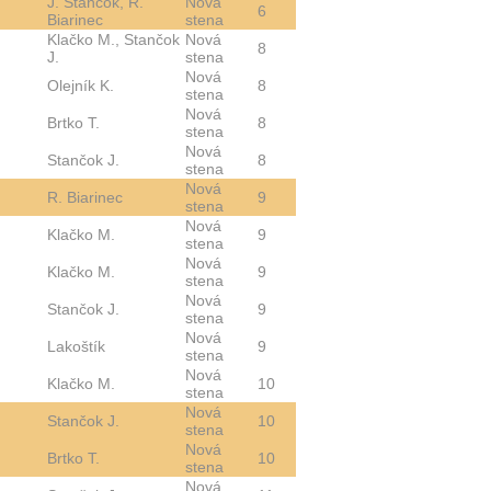
J. Stančok, R.
Nová
6
Biarinec
stena
Klačko M., Stančok
Nová
8
J.
stena
Nová
Olejník K.
8
stena
Nová
Brtko T.
8
stena
Nová
Stančok J.
8
stena
Nová
R. Biarinec
9
stena
Nová
Klačko M.
9
stena
Nová
Klačko M.
9
stena
Nová
Stančok J.
9
stena
Nová
Lakoštík
9
stena
Nová
Klačko M.
10
stena
Nová
Stančok J.
10
stena
Nová
Brtko T.
10
stena
Nová