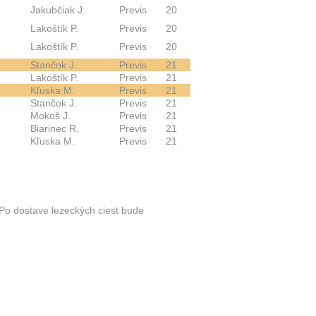
Jakubčiak J.
Previs
20
Lakoštík P.
Previs
20
Lakoštík P.
Previs
20
Stančok J.
Previs
21
Lakoštík P.
Previs
21
Kľuska M.
Previs
21
Stančok J.
Previs
21
Mokoš J.
Previs
21
Biarinec R.
Previs
21
Kľuska M.
Previs
21
Po dostave lezeckých ciest bude