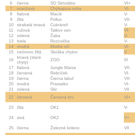
6
čierna
SO Simulátor
VI+
7
oranžová
Chýbajúca noha
VI-
8
fialová
Macík
V-
9
žltá
Pollux
VII-
10
strakatá tmavá
Cukráreň
V-
11
ružová
Tatkov sen
VI-
12
zelená
Žaba
V-
13
biela
Rozcvička
V-
14
modrá
Modré oči
VI-
15
neónovo žltá
Skúška chytov
V
tmavá (staré
16
ZOO
III
chyty)
17
fialová
Jungle Mania
VII-
18
červená
Rebríček
VI-
19
čierna
Čierna labuť
VII-
20
modrá
Prasiatko
VI-
21
zelená
Sliz
VII
22
červená
Červená krv
VI+
23
žltá
OK1
V-
24
sivá
OK2
V+
25
čierna
Železné koleno
VII