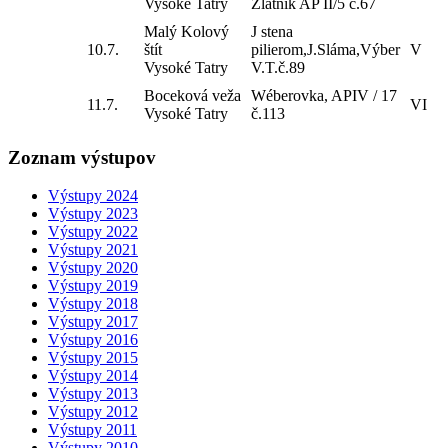
Vysoké Tatry
Zlatník AP II/5 č.67
Malý Kolový
J stena
10.7.
štít
pilierom,J.Sláma,Výber
V
Vysoké Tatry
V.T.č.89
Boceková veža
Wéberovka, APIV / 17
11.7.
VI
Vysoké Tatry
č.113
Zoznam výstupov
Výstupy 2024
Výstupy 2023
Výstupy 2022
Výstupy 2021
Výstupy 2020
Výstupy 2019
Výstupy 2018
Výstupy 2017
Výstupy 2016
Výstupy 2015
Výstupy 2014
Výstupy 2013
Výstupy 2012
Výstupy 2011
Výstupy 2010