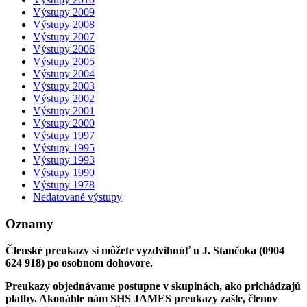
Výstupy 2009
Výstupy 2008
Výstupy 2007
Výstupy 2006
Výstupy 2005
Výstupy 2004
Výstupy 2003
Výstupy 2002
Výstupy 2001
Výstupy 2000
Výstupy 1997
Výstupy 1995
Výstupy 1993
Výstupy 1990
Výstupy 1978
Nedatované výstupy
Oznamy
Členské preukazy si môžete vyzdvihnúť u J. Stančoka (0904
624 918) po osobnom dohovore.
Preukazy objednávame postupne v skupinách, ako prichádzajú
platby. Akonáhle nám SHS JAMES preukazy zašle, členov