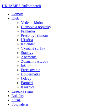
HK IAMES Ružomberok
Domov
Klub
Vedenie klubu
Členstvo a poplatky
Prihláška
Prečo byť členom
História
Kalendár
Výročné správy
Stanovy
2 percentá
Zoznam výstupov
Inštruktori
Preisťovanie
Boldermatka
Odevy
Partneri
Knižnica
Lezecká stena
Lokality
Súťaž
Fotogaléria