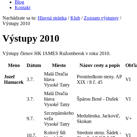
Blog
Kontakt
Nachádzate sa tu:
Hlavná stránka
/
Klub
/
Zoznam výstupov
/
Výstupy 2010
Výstupy 2010
Výstupy členov HK IAMES Ružomberok v roku 2010.
Meno
Dátum
Miesto
Názov cesty a popis
Obťi
Malá Dračia
Jozef
Prostriedkom steny. AP
3.7.
hlava
VI
Hamacek
XIX / 8 č. 45
Vysoké Tatry
Malá Dračia
3.7.
hlava
Špárou Bené - Dušek
VI
Vysoké Tatry
Szczepánskeho
Medulienka. Jackovič,
9.7.
veža
V+
Skokan
Vysoké Tatry
Kolový štít
Stredom steny. Šádek -
10.7.
VI