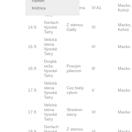
Granátová
Partneri
stena
Macko,
13.9.
Diretisima
VI A1
Knižnica
Vysoké
Kohút
Tatry
Gerlach
Z stenou
Macko,
14.9.
Vysoké
VI
Gálfy
Kohút
Tatry
Velická
stena
16.9.
IV
Macko
Vysoké
Tatry
Dvojitá
veža
Pravým
16.9.
III
Macko
Vysoké
pilierom
Tatry
Velická
stena
Cez biely
17.9.
V
Macko
Vysoké
výlom
Tatry
Velická
stena
Stredom
17.9.
VI
Macko
Vysoké
steny
Tatry
Gerlach
Z stenou
18.9.
Vysoké
VI
Macko