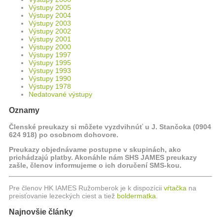
Výstupy 2005
Výstupy 2004
Výstupy 2003
Výstupy 2002
Výstupy 2001
Výstupy 2000
Výstupy 1997
Výstupy 1995
Výstupy 1993
Výstupy 1990
Výstupy 1978
Nedatované výstupy
Oznamy
Členské preukazy si môžete vyzdvihnúť u J. Stančoka (0904
624 918) po osobnom dohovore.
Preukazy objednávame postupne v skupinách, ako
prichádzajú platby. Akonáhle nám SHS JAMES preukazy
zašle, členov informujeme o ich doručení SMS-kou.
Pre členov HK IAMES Ružomberok je k dispozícii
vŕtačka
na
preisťovanie lezeckých ciest a tiež
boldermatka
.
Najnovšie články