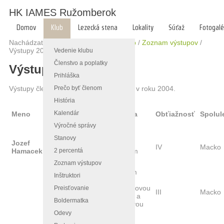
HK IAMES Ružomberok
Domov
Klub
Lezecká stena
Lokality
Súťaž
Fotogalé
Nachádzate sa tu:
Hlavná stránka
/
Klub
/
Zoznam výstupov
/
Výstupy 2004
Vedenie klubu
Členstvo a poplatky
Výstupy 2004
Prihláška
Prečo byť členom
Výstupy členov HK IAMES Ružomberok v roku 2004.
História
Názov
Kalendár
Meno
Dátum
Miesto
cesty a
Obťiažnosť
Spolul
popis
Výročné správy
Lavínový
Stanovy
Jozef
štít
Lavým
19.3.
IV
Macko
2 percentá
Hamacek
Vysoké
pilierom
Tatry
Zoznam výstupov
Žlabom
Inštruktori
Granátová
medzi
lávka
Granátovou
Preisťovanie
20.3.
III
Macko
Vysoké
stenou a
Boldermatka
Tatry
Opálovou
stenou
Odevy