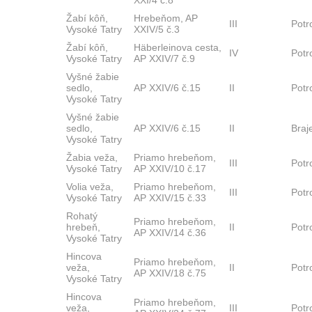
XXI/4 č.8
Žabí kôň,
Hrebeňom, AP
III
Potr
Vysoké Tatry
XXIV/5 č.3
Žabí kôň,
Häberleinova cesta,
IV
Potr
Vysoké Tatry
AP XXIV/7 č.9
Vyšné žabie
sedlo,
AP XXIV/6 č.15
II
Potr
Vysoké Tatry
Vyšné žabie
sedlo,
AP XXIV/6 č.15
II
Braj
Vysoké Tatry
Žabia veža,
Priamo hrebeňom,
III
Pot
Vysoké Tatry
AP XXIV/10 č.17
Volia veža,
Priamo hrebeňom,
III
Pot
Vysoké Tatry
AP XXIV/15 č.33
Rohatý
Priamo hrebeňom,
hrebeň,
II
Potr
AP XXIV/14 č.36
Vysoké Tatry
Hincova
Priamo hrebeňom,
veža,
II
Potr
AP XXIV/18 č.75
Vysoké Tatry
Hincova
Priamo hrebeňom,
veža,
III
Pot