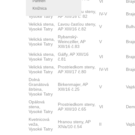
Partneri
VI
Braj
Vysoké Tatry
č.11
Knižnica
Velická stena,
Ľavou časťou steny,
IV-V
Braj
Vysoké Tatry
AP XIII/16 č. 82
Velická stena,
Ľavou časťou steny,
V
Bulh
Vysoké Tatry
AP XIII/16 č.82
Rybanský-
Velická stena,
Weincziller, AP
V
Braj
Vysoké Tatry
XIII/16 č.83
Velická stena,
Gálfy, AP XIII/16
VI
Braj
Vysoké Tatry
č.81
Velická stena,
Prostriedkom steny,
IV-VI
Braj
Vysoké Tatry
AP XIII/17 č.80
Dolná
Granátová
Birkenmajer, AP
V
Vaj
štrbina,
XIII/16 č.25
Vysoké Tatry
Opálová
Prostriedkom steny,
stena,
VI
Dem
AP XIII/10 č.65
Vysoké Tatry
Kvetnicová
Hranou steny, AP
veža,
II
Vajd
XIVa/10 č.54
Vysoké Tatry