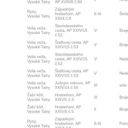
Vysoké Tatry
AP XVIII/8 č.84
Západným
Rysy,
hrebeňom, AP
II-III
Šint
Vysoké Tatry
XXI/4 č.8
Stanislawského
Volia veža,
cesta, AP XXIV/15
V-
Braj
Vysoké Tatry
č.52
Volia veža,
Štaflovej cesta, AP
V
Braj
Vysoké Tatry
XXIV/15 č.53
Stanislawského
Volia veža,
cesta, AP XXIV/15
V-
Ned
Vysoké Tatry
č.52
Volia veža,
Štaflovej cesta, AP
V
Ned
Vysoké Tatry
XXIV/15 č.53
Volia veža,
Južným rebrom, AP
III
sólo
Vysoké Tatry
XXIV/14 č.56
Žabí kôň,
Hrebeňom, AP
III
Braj
Vysoké Tatry
XXIV/5 č.3
Žabí kôň,
Hrebeňom, AP
II
Braj
Vysoké Tatry
XXIV/5 č.5
Západným
Rysy,
hrebeňom, AP
II-III
Pot
Vysoké Tatry