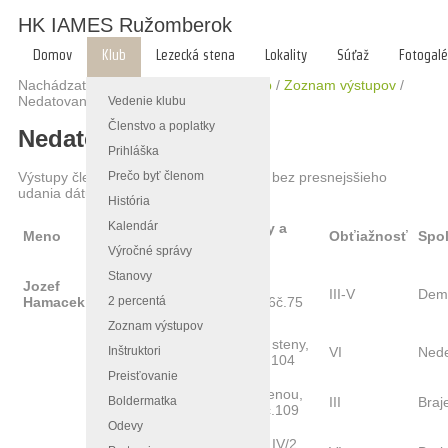
HK IAMES Ružomberok
Domov
Klub
Lezecká stena
Lokality
Súťaž
Fotogalé
Nachádzate sa tu:
Hlavná stránka
/
Klub
/
Zoznam výstupov
/
Nedatované výstupy
Vedenie klubu
Členstvo a poplatky
Nedatované výstupy
Prihláška
Prečo byť členom
Výstupy členov HK IAMES Ružomberok bez presnejsšieho
udania dátumu výstupu.
História
Kalendár
Názov cesty a
Meno
Miesto
Obťiažnosť
Spol
popis
Výročné správy
Východná
Stanovy
Jozef
žeruchová
Pravým
III-V
Dem
2 percentá
Hamacek
veža,
žlabom.API/6č.75
Vysoké Tatry
Zoznam výstupov
Ušatá veža,
Diretisima S steny,
Inštruktori
VI
Ned
Vysoké Tatry
VTV VI/21 č.104
Preisťovanie
Kežmarský
Naprieč J stenou,
Boldermatka
štít,
III
Braj
VTV VII/22 č.109
Vysoké Tatry
Odevy
Lomnický štít,
Hokejka, AP IV/2