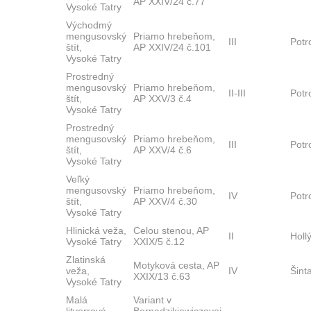
AP XXIV/24 č.77
Vysoké Tatry
Východmý
mengusovský
Priamo hrebeňom,
III
Potr
štít,
AP XXIV/24 č.101
Vysoké Tatry
Prostredný
mengusovský
Priamo hrebeňom,
II-III
Potr
štít,
AP XXV/3 č.4
Vysoké Tatry
Prostredný
mengusovský
Priamo hrebeňom,
III
Pot
štít,
AP XXV/4 č.6
Vysoké Tatry
Veľký
mengusovský
Priamo hrebeňom,
IV
Potr
štít,
AP XXV/4 č.30
Vysoké Tatry
Hlinická veža,
Celou stenou, AP
II
Holl
Vysoké Tatry
XXIX/5 č.12
Zlatinská
Motyková cesta, AP
veža,
IV
Šinta
XXIX/13 č.63
Vysoké Tatry
Malá
Variant v