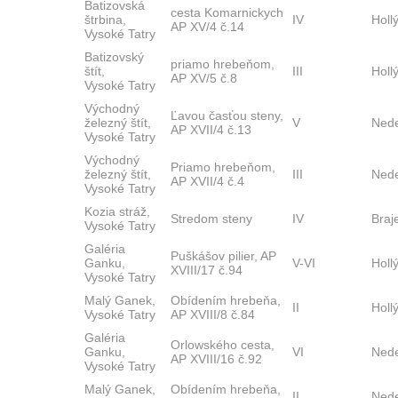
Batizovská
cesta Komarnickych
štrbina,
IV
Holl
AP XV/4 č.14
Vysoké Tatry
Batizovský
priamo hrebeňom,
štít,
III
Holl
AP XV/5 č.8
Vysoké Tatry
Východný
Ľavou časťou steny,
železný štít,
V
Ned
AP XVII/4 č.13
Vysoké Tatry
Východný
Priamo hrebeňom,
železný štít,
III
Ned
AP XVII/4 č.4
Vysoké Tatry
Kozia stráž,
Stredom steny
IV
Braj
Vysoké Tatry
Galéria
Puškášov pilier, AP
Ganku,
V-VI
Holl
XVIII/17 č.94
Vysoké Tatry
Malý Ganek,
Obídením hrebeňa,
II
Holl
Vysoké Tatry
AP XVIII/8 č.84
Galéria
Orlowského cesta,
Ganku,
VI
Ned
AP XVIII/16 č.92
Vysoké Tatry
Malý Ganek,
Obídením hrebeňa,
II
Ned