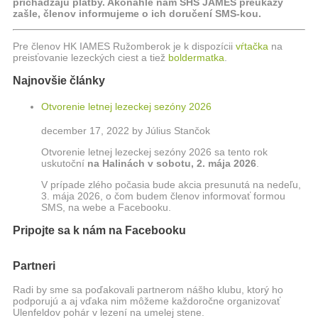
prichádzajú platby. Akonáhle nám SHS JAMES preukazy
zašle, členov informujeme o ich doručení SMS-kou.
Pre členov HK IAMES Ružomberok je k dispozícii
vŕtačka
na
preisťovanie lezeckých ciest a tiež
boldermatka
.
Najnovšie články
Otvorenie letnej lezeckej sezóny 2026
december 17, 2022 by Július Stančok
Otvorenie letnej lezeckej sezóny 2026 sa tento rok
uskutoční
na Halinách
v sobotu, 2. mája 2026
.
V prípade zlého počasia bude akcia presunutá na nedeľu,
3. mája 2026, o čom budem členov informovať formou
SMS, na webe a Facebooku.
Pripojte sa k nám na Facebooku
Partneri
Radi by sme sa poďakovali partnerom nášho klubu, ktorý ho
podporujú a aj vďaka nim môžeme každoročne organizovať
Ulenfeldov pohár v lezení na umelej stene.