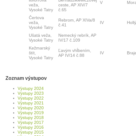
litvorrová
Bernadzikiewiczovej
V
Mor
veža,
ceste, AP XIV/7
Vysoké Tatry
č.65
Čertova
Rebrom, AP XIVa/8
veža,
IV
Holl
č.41
Vysoké Tatry
Ušatá veža,
Nemecký rebrík, AP
Vysoké Tatry
IV/17 č.109
Kežmarský
Ľavým vhĺbením,
štít,
IV
Braj
AP IV/14 č.88
Vysoké Tatry
Zoznam výstupov
Výstupy 2024
Výstupy 2023
Výstupy 2022
Výstupy 2021
Výstupy 2020
Výstupy 2019
Výstupy 2018
Výstupy 2017
Výstupy 2016
Výstupy 2015