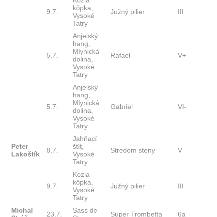
Kozia
kôpka,
9.7.
Južný pilier
III
Vysoké
Tatry
Anjelský
hang,
Mlynická
5.7.
Rafael
V+
dolina,
Vysoké
Tatry
Anjelský
hang,
Mlynická
5.7.
Gabriel
VI-
dolina,
Vysoké
Tatry
Jahňací
Peter
štít,
8.7.
Stredom steny
V
Lakoštík
Vysoké
Tatry
Kozia
kôpka,
9.7.
Južný pilier
III
Vysoké
Tatry
Michal
Sass de
23.7.
Super Trombetta
6a