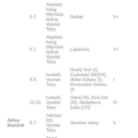
Anjelský
hang,
Mlynická
5.7.
Rafael
V+
dolina,
Vysoké
Tatry
Anjelský
hang,
Mlynická
5.7.
Lapikúros
V+
dolina,
Vysoké
Tatry
Hrubý Vrch (I),
hrebeň,
Furkotský štít(CH),
9.9.
Vysoké
Veľké Solisko (I),
I
Tatry
Prostredné Solisko
(I)
hrebeň,
Ostrá (III), Kozí hrb
13.10.
Vysoké
(III), Sedielková
III
Tatry
kopa (CH)
Jahňací
Július
štít,
8.7.
Stredom steny
V
Stančok
Vysoké
Tatry