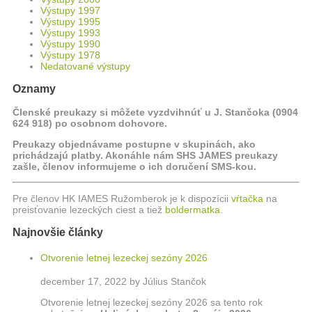
Výstupy 1997
Výstupy 1995
Výstupy 1993
Výstupy 1990
Výstupy 1978
Nedatované výstupy
Oznamy
Členské preukazy si môžete vyzdvihnúť u J. Stančoka (0904
624 918) po osobnom dohovore.
Preukazy objednávame postupne v skupinách, ako
prichádzajú platby. Akonáhle nám SHS JAMES preukazy
zašle, členov informujeme o ich doručení SMS-kou.
Pre členov HK IAMES Ružomberok je k dispozícii
vŕtačka
na
preisťovanie lezeckých ciest a tiež
boldermatka
.
Najnovšie články
Otvorenie letnej lezeckej sezóny 2026
december 17, 2022 by Július Stančok
Otvorenie letnej lezeckej sezóny 2026 sa tento rok