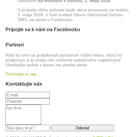
uskutoční
na Halinách
v sobotu, 2. mája 2026
.
V prípade zlého počasia bude akcia presunutá na nedeľu,
3. mája 2026, o čom budem členov informovať formou
SMS, na webe a Facebooku.
Pripojte sa k nám na Facebooku
Partneri
Radi by sme sa poďakovali partnerom nášho klubu, ktorý ho
podporujú a aj vďaka nim môžeme každoročne organizovať
Ulenfeldov pohár v lezení na umelej stene.
Prečítajte si viac...
Kontaktujte nás