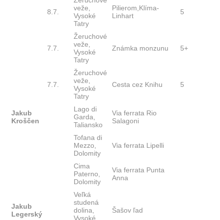
Žeruchové
veže,
Pilierom,Klíma-
8.7.
5
Vysoké
Linhart
Tatry
Žeruchové
veže,
7.7.
Známka monzunu
5+
Vysoké
Tatry
Žeruchové
veže,
7.7.
Cesta cez Knihu
5
Vysoké
Tatry
Lago di
Jakub
Via ferrata Rio
Garda,
Kroščen
Salagoni
Taliansko
Tofana di
Mezzo,
Via ferrata Lipelli
Dolomity
Cima
Via ferrata Punta
Paterno,
Anna
Dolomity
Veľká
studená
Jakub
dolina,
Šašov ľad
Legerský
Vysoké