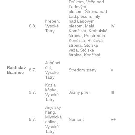
Drúkom, Veža nad
Ľadovým
plesom, Štrbina nad
Ľad.plesom, Ihly
hrebeň,
nad Ľadovým
6.8.
Vysoké
plesom, Malá
IV
Tatry
Komčistá, Krahulská
štrbina, Prostredná
Končistá, Rinžová
štrbina, Štôlska
veža, Štôlska
štrbina, Končistá
Jahňací
Rastislav
štít,
8.7.
Stredom steny
V
Biarinec
Vysoké
Tatry
Kozia
kôpka,
9.7.
Južný pilier
III
Vysoké
Tatry
Anjelský
hang,
Mlynická
5.7.
Numerit
V+
dolina,
Vysoké
Tatry