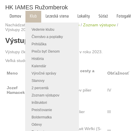
HK IAMES Ružomberok
Domov
Klub
Lezecká stena
Lokality
Súťaž
Fotogalé
Nachádzate sa tu:
Hlavná stránka
/
Klub
/
Zoznam výstupov
/
Výstupy 2023
Vedenie klubu
Členstvo a poplatky
Výstupy 2023
Prihláška
Prečo byť členom
Výstupy členov HK IAMES Ružomberok v roku 2023.
História
Veľká studená dolina, Vysoké Tatry​
Kalendár
Názov cesty a
Meno
Dátum
Miesto
Obťažnosť
Výročné správy
popis
Stanovy
Pagova
Jozef
kopa,
2 percentá
4.1
Baníkov pilier
IV
Hamacek
Nízke
Zoznam výstupov
Tatry
Inštruktori
Predné
Solisko,
Preisťovanie
28.1.
VHT pilier
III
Vysoké
Boldermatka
Tatry
Odevy
Ostrva,
Ziemowit Wirfki (S-