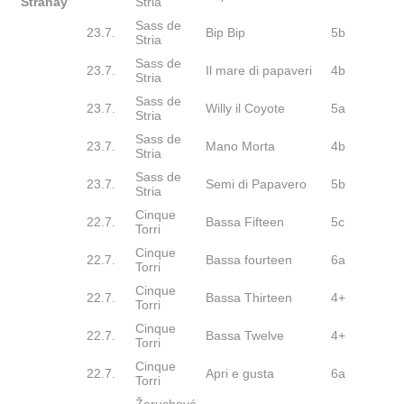
Stráňay
Stria
Sass de
23.7.
Bip Bip
5b
Stria
Sass de
23.7.
Il mare di papaveri
4b
Stria
Sass de
23.7.
Willy il Coyote
5a
Stria
Sass de
23.7.
Mano Morta
4b
Stria
Sass de
23.7.
Semi di Papavero
5b
Stria
Cinque
22.7.
Bassa Fifteen
5c
Torri
Cinque
22.7.
Bassa fourteen
6a
Torri
Cinque
22.7.
Bassa Thirteen
4+
Torri
Cinque
22.7.
Bassa Twelve
4+
Torri
Cinque
22.7.
Apri e gusta
6a
Torri