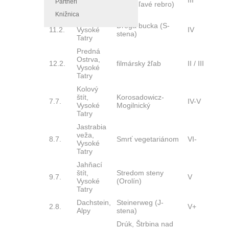
10.2.
Vysoké
III
Partneri
stena, ľavé rebro)
Tatry
Knižnica
Ostrva,
Droga bucka (S-
11.2.
Vysoké
IV
stena)
Tatry
Predná
Ostrva,
12.2.
filmársky žľab
II / III
Vysoké
Tatry
Kolový
štít,
Korosadowicz-
7.7.
IV-V
Vysoké
Mogilnický
Tatry
Jastrabia
veža,
8.7.
Smrť vegetariánom
VI-
Vysoké
Tatry
Jahňací
štít,
Stredom steny
9.7.
V
Vysoké
(Orolín)
Tatry
Dachstein,
Steinerweg (J-
2.8.
V+
Alpy
stena)
Drúk, Štrbina nad