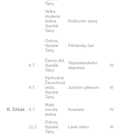
Tatry
Veľká
studená
dolina,
Kráľovnin závoj
Vysoké
Tatry
Ostrva,
Vysoké
Filmársky ľad
Tatry
Čierny štít,
Stanislawskeho
8.7.
Vysoké
IV
depresia
Tatry
Východná
Žeruchová
9.7.
veža,
Južným pilierom
III
Vysoké
Tatry
Malá
R. Žifčák
9.7.
zmrzlá
Kvarteto
IV
dolina
Ostrva,
11.2.
Vysoké
Ľavé rebro
III
Tatry