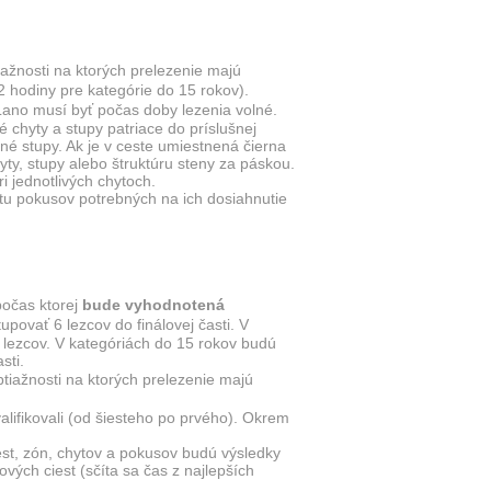
iažnosti na ktorých prelezenie majú
2 hodiny pre kategórie do 15 rokov).
 Lano musí byť počas doby lezenia volné.
 chyty a stupy patriace do príslušnej
né stupy. Ak je v ceste umiestnená čierna
ty, stupy alebo štruktúru steny za páskou.
 jednotlivých chytoch.
tu pokusov potrebných na ich dosiahnutie
očas ktorej
bude vyhodnotená
povať 6 lezcov do finálovej časti. V
t lezcov. V kategóriách do 15 rokov budú
sti.
tiažnosti na ktorých prelezenie majú
alifikovali (od šiesteho po prvého). Okrem
st, zón, chytov a pokusov budú výsledky
ých ciest (sčíta sa čas z najlepších