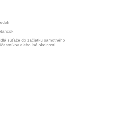
Medek
 Stančok
vidlá súťaže do začiatku samotného
častníkov alebo iné okolnosti.