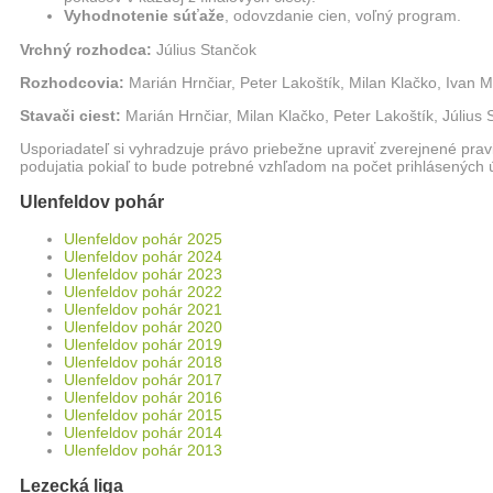
Vyhodnotenie súťaže
, odovzdanie cien, voľný program.
Vrchný rozhodca:
Július Stančok
Rozhodcovia:
Marián Hrnčiar, Peter Lakoštík, Milan Klačko, Ivan 
Stavači ciest:
Marián Hrnčiar, Milan Klačko, Peter Lakoštík, Július
Usporiadateľ si vyhradzuje právo priebežne upraviť zverejnené pra
podujatia pokiaľ to bude potrebné vzhľadom na počet prihlásených ú
Ulenfeldov pohár
Ulenfeldov pohár 2025
Ulenfeldov pohár 2024
Ulenfeldov pohár 2023
Ulenfeldov pohár 2022
Ulenfeldov pohár 2021
Ulenfeldov pohár 2020
Ulenfeldov pohár 2019
Ulenfeldov pohár 2018
Ulenfeldov pohár 2017
Ulenfeldov pohár 2016
Ulenfeldov pohár 2015
Ulenfeldov pohár 2014
Ulenfeldov pohár 2013
Lezecká liga