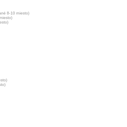
ané 8-10 miesto)
miesto)
esto)
sto)
sto)