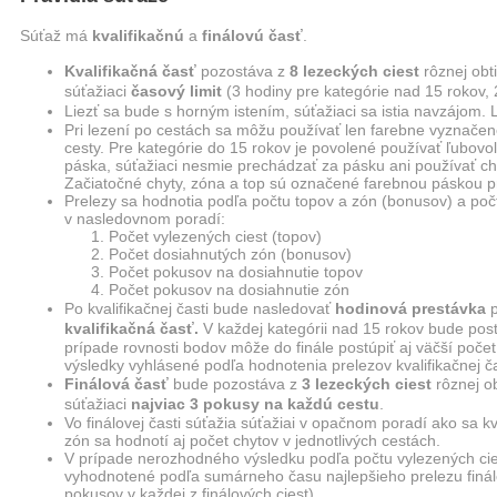
Súťaž má
kvalifikačnú
a
finálovú časť
.
Kvalifikačná časť
pozostáva z
8 lezeckých ciest
rôznej obt
súťažiaci
časový limit
(3 hodiny pre kategórie nad 15 rokov, 
Liezť sa bude s horným istením, súťažiaci sa istia navzájom.
Pri lezení po cestách sa môžu používať len farebne vyznačené
cesty. Pre kategórie do 15 rokov je povolené používať ľubovol
páska, súťažiaci nesmie prechádzať za pásku ani používať chy
Začiatočné chyty, zóna a top sú označené farebnou páskou pri
Prelezy sa hodnotia podľa počtu topov a zón (bonusov) a poč
v nasledovnom poradí:
Počet vylezených ciest (topov)
Počet dosiahnutých zón (bonusov)
Počet pokusov na dosiahnutie topov
Počet pokusov na dosiahnutie zón
Po kvalifikačnej časti bude nasledovať
hodinová prestávka
p
kvalifikačná časť.
V každej kategórii nad 15 rokov bude postu
prípade rovnosti bodov môže do finále postúpiť aj väčší poče
výsledky vyhlásené podľa hodnotenia prelezov kvalifikačnej ča
Finálová časť
bude pozostáva z
3 lezeckých ciest
rôznej ob
súťažiaci
najviac 3 pokusy na každú cestu
.
Vo finálovej časti súťažia súťažiai v opačnom poradí ako sa kv
zón sa hodnotí aj počet chytov v jednotlivých cestách.
V prípade nerozhodného výsledku podľa počtu vylezených cie
vyhodnotené podľa sumárneho času najlepšieho prelezu finálov
pokusov v každej z finálových ciest).