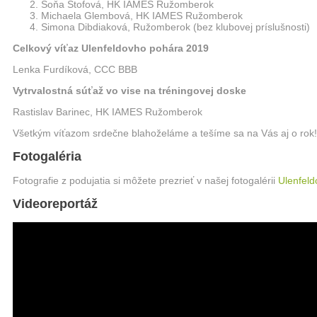
Soňa Štofová, HK IAMES Ružomberok
Michaela Glembová, HK IAMES Ružomberok
Simona Dibdiaková, Ružomberok (bez klubovej príslušnosti)
Celkový víťaz Ulenfeldovho pohára 2019
Lenka Furdíková, CCC BBB
Vytrvalostná súťaž vo vise na tréningovej doske
Rastislav Barinec, HK IAMES Ružomberok
Všetkým víťazom srdečne blahoželáme a tešíme sa na Vás aj o rok!
Fotogaléria
Fotografie z podujatia si môžete prezrieť v našej fotogalérii
Ulenfeld
Videoreportáž