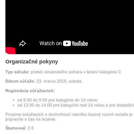
Organizačné pokyny
Typ súťaže:
pretek slovenského pohára v lezení kategórie C
Dátum súťaže:
23. marca 2019, sobota
Registrácia súťažiacich:
od 8:30 do 9:00 pre kategórie do 14 rokov
od 13:30 do 14:00 pre kategórie nad 14 rokov a pre dospelýc
Prosíme súťažiacich o dochvílnosť nakoľko časový rozvrh súťaže j
pripravíte o čas na lezenie.
Štartovné:
2 €