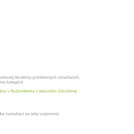
vekovej štruktúry prihlásených súťažiacich,
ej kategórii.
ca v Ružomberku v telocvični Združenej
a (súťažiaci sa istia vzájomne)