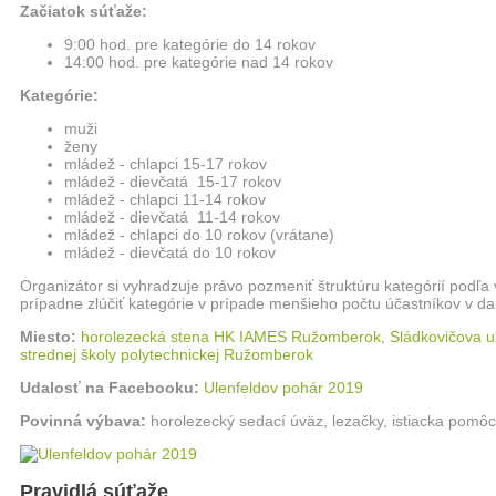
Začiatok súťaže:
9:00 hod. pre kategórie do 14 rokov
14:00 hod. pre kategórie nad 14 rokov
Kategórie:
muži
ženy
mládež - chlapci 15-17 rokov
mládež - dievčatá 15-17 rokov
mládež - chlapci 11-14 rokov
mládež - dievčatá 11-14 rokov
mládež - chlapci do 10 rokov (vrátane)
mládež - dievčatá do 10 rokov
Organizátor si vyhradzuje právo pozmeniť štruktúru kategórií podľa 
prípadne zlúčiť kategórie v prípade menšieho počtu účastníkov v dan
Miesto:
horolezecká stena HK IAMES Ružomberok, Sládkovičova uli
strednej školy polytechnickej Ružomberok
Udalosť na Facebooku:
Ulenfeldov pohár 2019
Povinná výbava:
horolezecký sedací úväz, lezačky, istiacka pomôck
Pravidlá súťaže