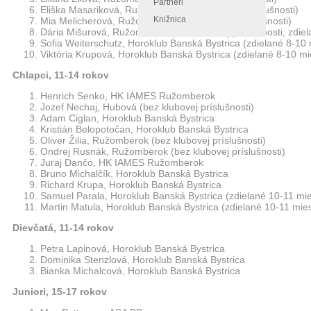
Partneri
Eliška Masariková, Ružomberok (bez klubovej príslušnosti)
Knižnica
Mia Melicherová, Ružomberok (bez klubovej príslušnosti)
Dária Mišurová, Ružomberok (bez klubovej príslušnosti, zdiel
Sofia Weiterschutz, Horoklub Banská Bystrica (zdielané 8-10 
Viktória Krupová, Horoklub Banská Bystrica (zdielané 8-10 mi
Chlapci, 11-14 rokov
Henrich Senko, HK IAMES Ružomberok
Jozef Nechaj, Hubová (bez klubovej príslušnosti)
Adam Ciglan, Horoklub Banská Bystrica
Kristián Belopotočan, Horoklub Banská Bystrica
Oliver Žilia, Ružomberok (bez klubovej príslušnosti)
Ondrej Rusnák, Ružomberok (bez klubovej príslušnosti)
Juraj Dančo, HK IAMES Ružomberok
Bruno Michalčík, Horoklub Banská Bystrica
Richard Krupa, Horoklub Banská Bystrica
Samuel Parala, Horoklub Banská Bystrica (zdielané 10-11 mie
Martin Matula, Horoklub Banská Bystrica (zdielané 10-11 mie
Dievčatá, 11-14 rokov
Petra Lapinová, Horoklub Banská Bystrica
Dominika Stenzlová, Horoklub Banská Bystrica
Bianka Michalcová, Horoklub Banská Bystrica
Juniori, 15-17 rokov