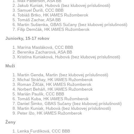
Max Patterson, ASA BB
Jakub Kuniak, Hubová (bez klubovej príslušnosti)
Samuel Ďuriš, CCC BBB
Tobiáš Brtko, HK IAMES Ružomberok
Tomáš Zachar, ASA BB
Martin Sušienka, GBAS Sučany (bez klubovej príslušnosti)
Filip Demčák, HK IAMES Ružomberok
Juniorky, 15-17 rokov
Marína Masláková, CCC BBB
Berenika Zacharová, ASA BB
Kristína Kuniaková, Hubová (bez klubovej príslušnosti)
Muži
Martin Genda, Martin (bez klubovej príslušnosti)
Michal Stráňay, HK IAMES Ružomberok
Roman Žifčák, HK IAMES Ružomberok
Norbert Beháň, HK IAMES Ružomberok
Marián Paulík, CCC BBB
Tomáš Kuba, HK IAMES Ružomberok
Daniel Šimko, GBAS Sučany (bez klubovej príslušnosti)
Martin Kuniak, Hubová (bez klubovej príslušnosti)
Peter Ižo, HK IAMES Ružomberok
Ženy
Lenka Furdíková, CCC BBB