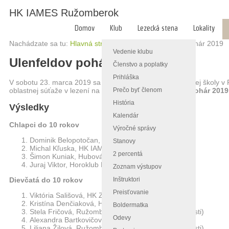
HK IAMES Ružomberok
Domov
Klub
Lezecká stena
Lokality
Nachádzate sa tu:
Hlavná stránka
/
Súťaž
/
Ulenfeldov pohár 2019
Vedenie klubu
Ulenfeldov pohár 2019
Členstvo a poplatky
Prihláška
V sobotu 23. marca 2019 sa v telocvični Združenej strednej školy v 
Prečo byť členom
oblastnej súťaže v lezení na umelej stene -
Ulenfeldov pohár 2019
História
Výsledky
Kalendár
Chlapci do 10 rokov
Výročné správy
Dominik Belopotočan, Horoklub Banská Bystrica
Stanovy
Michal Kľuska, HK IAMES Ružomberok
2 percentá
Šimon Kuniak, Hubová (bez klubovej príslušnosti)
Juraj Viktor, Horoklub Banská Bystrica
Zoznam výstupov
Inštruktori
Dievčatá do 10 rokov
Preisťovanie
Viktória Sališová, HK Zlaté Moravce
Kristína Denčiaková, HK Prometeus Handlová
Boldermatka
Stela Fričová, Ružomberok (bez klubovej príslušnosti)
Odevy
Alexandra Bartkovičová, Horoklub Banská Bystrica
Liliana Žilová, Ružomberok (bez klubovej príslušnosti)