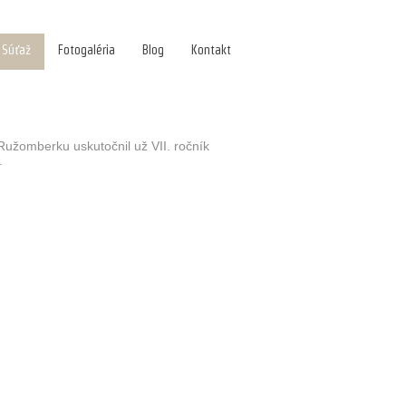
Súťaž
Fotogaléria
Blog
Kontakt
Ružomberku uskutočnil už VII. ročník
.